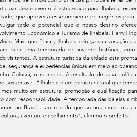
s anos, se firmou como uma das principais feiras de n
rticipar desse evento é estratégico para Ilhabela, espe
rade, que aproveita esse ambiente de negócios para fir
ivulgar todo o potencial que o nosso destino oferec
volvimento Econômico e Turismo de Ilhabela, Harry Fing
to Mais que Praia”, Ilhabela reforça sua vocação par
ara para uma temporada de inverno histórica, com e
 visitantes. A estrutura turística da cidade está pronta
de, segurança e experiências únicas em meio ao oceano 
inho Colucci, o momento é resultado de uma política 
mo sustentável. “Ilhabela é um paraíso natural que temos 
stimos muito em estrutura, promoção e qualificação par
o com responsabilidade. A temporada das baleias simbo
amos ao Brasil e ao mundo que somos muito mais que
 cultura, aventura e acolhimento”, afirmou o prefeito.