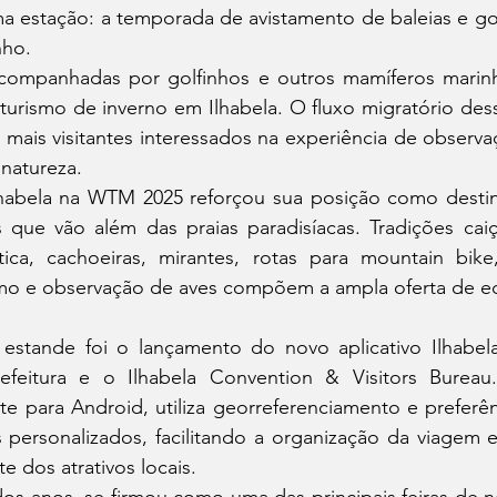
a estação: a temporada de avistamento de baleias e golf
nho.
 acompanhadas por golfinhos e outros mamíferos marin
turismo de inverno em Ilhabela. O fluxo migratório dess
z mais visitantes interessados na experiência de observa
natureza.
lhabela na WTM 2025 reforçou sua posição como destino
s que vão além das praias paradisíacas. Tradições caiça
ca, cachoeiras, mirantes, rotas para mountain bike,
mo e observação de aves compõem a ampla oferta de ec
stande foi o lançamento do novo aplicativo Ilhabela
efeitura e o Ilhabela Convention & Visitors Bureau.
nte para Android, utiliza georreferenciamento e preferên
 personalizados, facilitando a organização da viagem e
e dos atrativos locais.