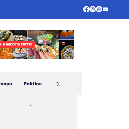
rança
Política
te