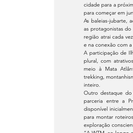
cidade para a próxim
para começar em ju
As baleias-jubarte,
as protagonistas do 
região atrai cada ve
e na conexão com a 
A participação de I
plural, com atrativo
meio à Mata Atlânti
trekking, montanhis
inteiro.
Outro destaque do e
parceria entre a Pr
disponível inicialme
para montar roteiros
exploração conscient