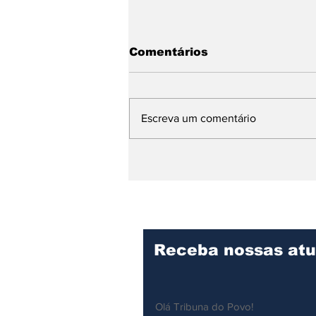
Comentários
Escreva um comentário
Prefeitura de Ilhabela
apoia 33ª edição do
Carnamar e reforça
integração regional no
Carnaval
Receba nossas atu
Olá Tribuna do Povo!