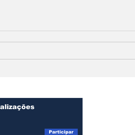
Navios de cruzeiro
Ilha
trazem cerca de 11 mil
tem
turistas estrangeiros a
ent
Ilhabela nesta semana
lan
Amb
alizações
Participar