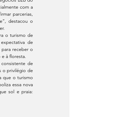
egócios B2B do 
cialmente com a 
mar parcerias, 
e”, destacou o 
er.
a o turismo de 
xpectativa de 
 para receber o 
e à floresta.
consistente de 
o privilégio de 
a que o turismo 
liza essa nova 
 sol e praia: 