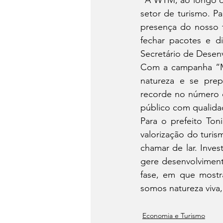
“A WTM, ao longo do
setor de turismo. Pa
presença do nosso t
fechar pacotes e d
Secretário de Desen
Com a campanha “Mui
natureza e se prep
recorde no número de
público com qualida
Para o prefeito Ton
valorização do turis
chamar de lar. Inve
gere desenvolviment
fase, em que mostr
somos natureza viva,
Economia e Turismo