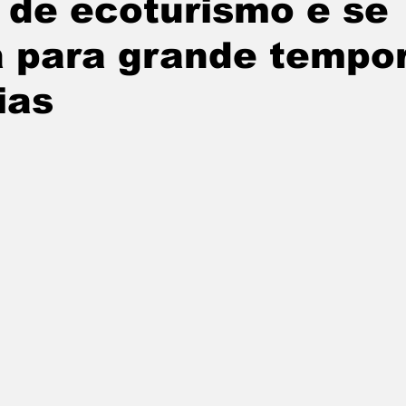
 de ecoturismo e se
tatuba
Especial
Agenda e Utilidade Pública
a para grande tempo
ias