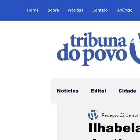
Home
Sobre
Notícias
Contato
Anúncio
Notícias
Edital
Cidade
Redação
22 de abr
Saúde
Educação
E
Ilhabel