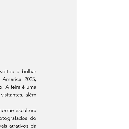
ltou a brilhar 
 America 2025, 
. A feira é uma 
isitantes, além 
orme escultura 
tografados do 
is atrativos da 