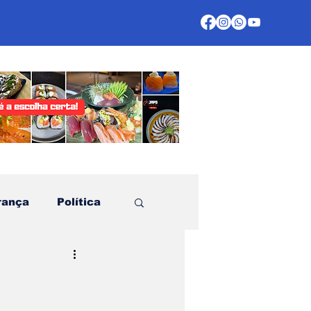
rança
Política
te