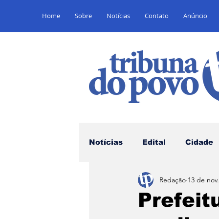
Home
Sobre
Notícias
Contato
Anúncio
Notícias
Edital
Cidade
Redação
13 de nov
Saúde
Educação
E
Prefeit