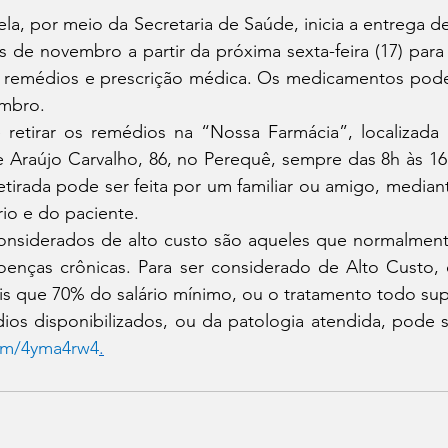
bela, por meio da Secretaria de Saúde, inicia a entrega 
 de novembro a partir da próxima sexta-feira (17) para
 remédios e prescrição médica. Os medicamentos podem
embro.
 retirar os remédios na “Nossa Farmácia”, localizada n
 Araújo Carvalho, 86, no Perequê, sempre das 8h às 16h
etirada pode ser feita por um familiar ou amigo, median
o e do paciente.
siderados de alto custo são aqueles que normalmente 
enças crônicas. Para ser considerado de Alto Custo,
s que 70% do salário mínimo, ou o tratamento todo supe
os disponibilizados, ou da patologia atendida, pode se
com/4yma4rw4
.