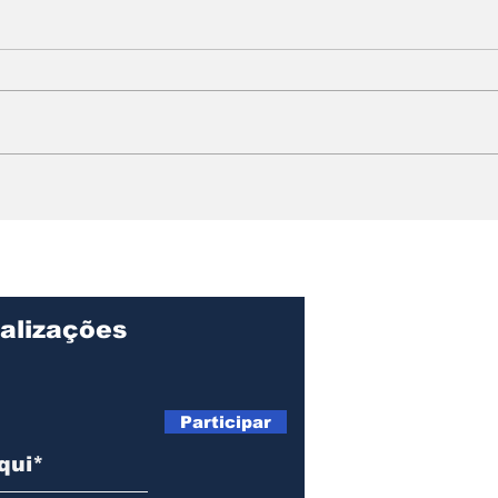
Liderança regional de
Apó
Colucci garante R$ 54
de I
milhões para reforçar a
aler
saúde no Litoral
lep
Paulista
alizações
Participar