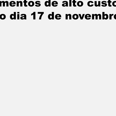
mentos de alto cust
tatuba
Especial
Agenda e Utilidade Pública
do dia 17 de novembr