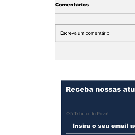
Comentários
Escreva um comentário
Ilhabela recebe Carreta
da Mamografia a partir
da próxima terça-feira,
dia 3 de março
Receba nossas atu
Olá Tribuna do Povo!