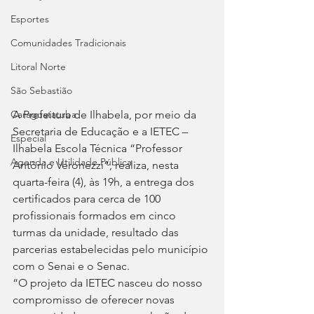
Esportes
Comunidades Tradicionais
Litoral Norte
São Sebastião
A Prefeitura de Ilhabela, por meio da 
Caraguatatuba
Secretaria de Educação e a IETEC – 
Especial
Ilhabela Escola Técnica “Professor 
Agenda e Utilidade Pública
Antônio Veronezzi”, realiza, nesta 
quarta-feira (4), às 19h, a entrega dos 
certificados para cerca de 100 
profissionais formados em cinco 
turmas da unidade, resultado das 
parcerias estabelecidas pelo município 
com o Senai e o Senac.
“O projeto da IETEC nasceu do nosso 
compromisso de oferecer novas 