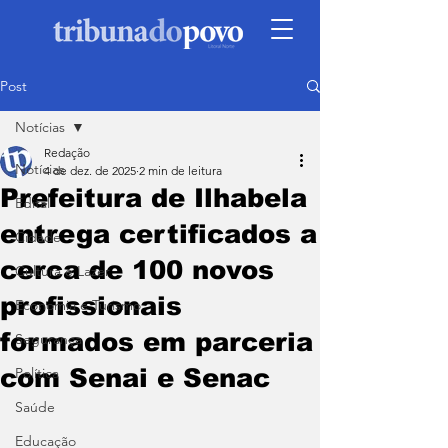
Post
Notícias
Redação
Notícias
4 de dez. de 2025
2 min de leitura
Prefeitura de Ilhabela
Edital
entrega certificados a
Cidade
cerca de 100 novos
Cultura e Lazer
profissionais
Economia e Turismo
formados em parceria
Segurança
com Senai e Senac
Política
Saúde
Educação