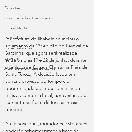
Esportes
Comunidades Tradicionais
Litoral Norte
São Sebastião
A Prefeitura de Ilhabela anunciou o 
adiamento da 13ª edição do Festival da 
Caraguatatuba
Sardinha, que agora será realizada 
Especial
entre os dias 19 e 22 de junho, durante 
o feriado de Corpus Christi, na Praia de 
Agenda e Utilidade Pública
Santa Tereza. A decisão levou em 
conta a previsão do tempo e a 
oportunidade de impulsionar ainda 
mais a economia local, aproveitando o 
aumento no fluxo de turistas nesse 
período.
Até a nova data, moradores e visitantes 
poderão saborear pratos à base de 