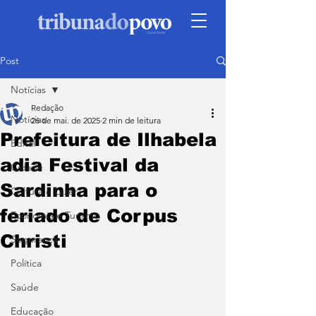
Post
Notícias
Redação
Notícias
26 de mai. de 2025
2 min de leitura
Prefeitura de Ilhabela
Edital
adia Festival da
Cidade
Sardinha para o
Cultura e Lazer
feriado de Corpus
Economia e Turismo
Christi
Segurança
Política
Saúde
Educação