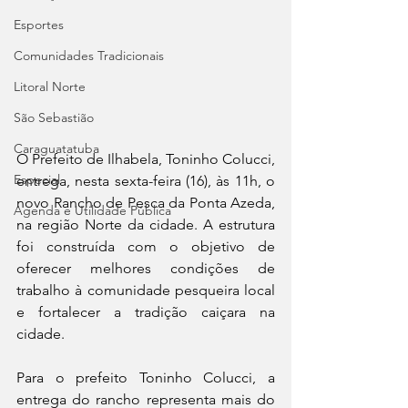
Esportes
Comunidades Tradicionais
Litoral Norte
São Sebastião
Caraguatatuba
O Prefeito de Ilhabela, Toninho Colucci, 
Especial
entrega, nesta sexta-feira (16), às 11h, o 
novo Rancho de Pesca da Ponta Azeda, 
Agenda e Utilidade Pública
na região Norte da cidade. A estrutura 
foi construída com o objetivo de 
oferecer melhores condições de 
trabalho à comunidade pesqueira local 
e fortalecer a tradição caiçara na 
cidade.
Para o prefeito Toninho Colucci, a 
entrega do rancho representa mais do 