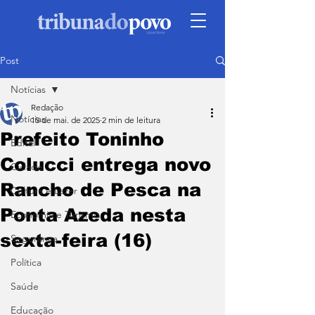
Post
Notícias
Redação
Notícias
15 de mai. de 2025
2 min de leitura
Prefeito Toninho
Edital
Colucci entrega novo
Cidade
Rancho de Pesca na
Cultura e Lazer
Ponta Azeda nesta
Economia e Turismo
sexta-feira (16)
Segurança
Política
Saúde
Educação