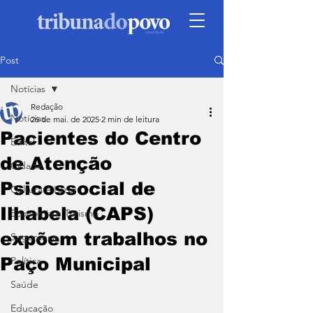
Post
Notícias
Redação
Notícias
26 de mai. de 2025
2 min de leitura
Pacientes do Centro
Edital
de Atenção
Cidade
Psicossocial de
Cultura e Lazer
Ilhabela (CAPS)
Economia e Turismo
expõem trabalhos no
Segurança
Paço Municipal
Política
Saúde
Educação