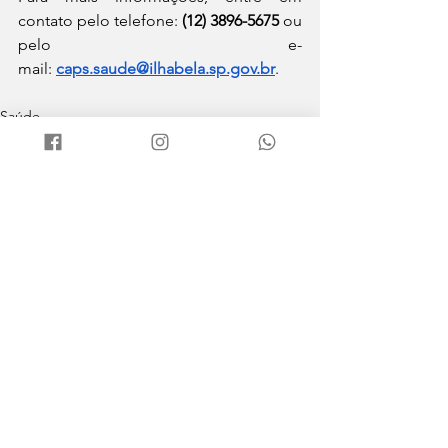
contato pelo telefone: 
(12) 3896-5675
 ou 
pelo e-
mail: 
caps.saude@ilhabela.sp.gov.br
.
Saúde
Ver tudo
Posts recentes