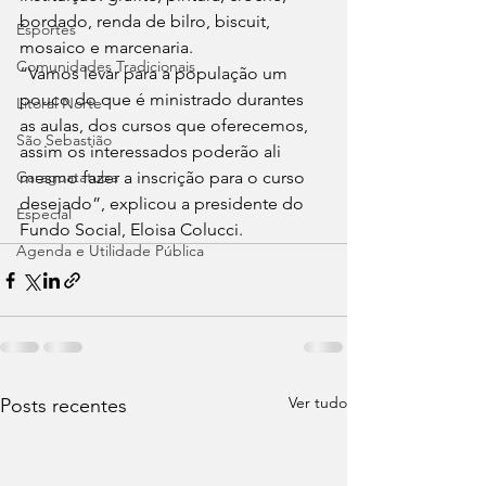
bordado, renda de bilro, biscuit, 
Esportes
mosaico e marcenaria. 
Comunidades Tradicionais
“Vamos levar para a população um 
pouco do que é ministrado durantes 
Litoral Norte
as aulas, dos cursos que oferecemos, 
São Sebastião
assim os interessados poderão ali 
Caraguatatuba
mesmo fazer a inscrição para o curso 
desejado”, explicou a presidente do 
Especial
Fundo Social, Eloisa Colucci.
Agenda e Utilidade Pública
Ver tudo
Posts recentes