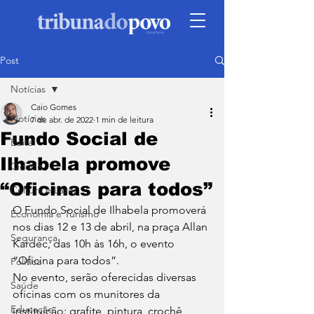
Post
Notícias
Caio Gomes
Notícias
7 de abr. de 2022
1 min de leitura
Fundo Social de
Edital
Ilhabela promove
Cidade
“Oficinas para todos”
Cultura e Lazer
O Fundo Social de Ilhabela promoverá 
Economia e Turismo
nos dias 12 e 13 de abril, na praça Allan 
Segurança
Kardec, das 10h às 16h, o evento 
“Oficina para todos”. 
Política
No evento, serão oferecidas diversas 
Saúde
oficinas com os munitores da 
Educação
instituição: grafite, pintura, crochê, 