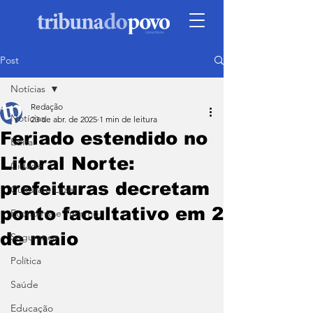
Post
Notícias
Redação
Notícias
23 de abr. de 2025
1 min de leitura
Feriado estendido no
Edital
Litoral Norte:
Cidade
prefeituras decretam
Cultura e Lazer
ponto facultativo em 2
Economia e Turismo
de maio
Segurança
Política
Saúde
Educação