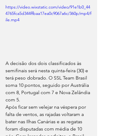
https://video.wixstatic.com/video/91e1b0_44
4765fca5d344ffbaa17ea0c9067a6c/360p/mp4/f
ile.mp4
A decisão dos dois classificados às 
semifinais será nesta quinta-feira (30) e 
terá peso dobrado. O SSL Team Brasil 
soma 10 pontos, seguido por Austrália 
com 8, Portugal com 7 e Nova Zelândia 
com 5.
Após ficar sem velejar na véspera por 
falta de ventos, as rajadas voltaram a 
bater nas Ilhas Canárias e as regatas 
foram disputadas com média de 10 