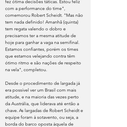
fez ótima decisões táticas. Estou feliz 
com a performance do time", 
comemorou Robert Scheidt. "Mas não 
tem nada definido! Amanhã (quinta) 
tem regata valendo o dobro e 
precisamos ter a mesma atitude de 
hoje para ganhar a vaga na semifinal. 
Estamos confiantes, porém os times 
que estamos velejando contra têm 
ótimo ritmo e são nações de respeito 
na vela", completou.
Desde o procedimento de largada já 
era possível ver um Brasil com mais 
atitude, e na maioria das vezes perto 
da Austrália, que liderava até então a 
chave. As largadas de Robert Scheidt e 
equipe foram à sotavento, ou seja, a 
borda do barco oposta àquela de 