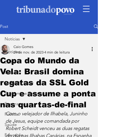
Post
Notícias
Caio Gomes
Notícias
29 de nov. de 2023
4 min de leitura
Copa do Mundo da
Edital
Vela: Brasil domina
Cidade
regatas da SSL Gold
Cultura e Lazer
Cup e assume a ponta
Economia e Turismo
nas quartas-de-final
Segurança
Com o velejador de Ilhabela, Juninho 
Política
de Jesus, equipe comandada por 
Saúde
Robert Scheidt venceu as duas regatas 
Educação
do dia nas Ilhabas Canárias, na Espanha