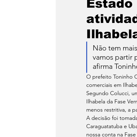
Estado e
São Sebastião
Caragua
ativida
Ilhabel
Não tem mais
vamos partir 
afirma Toninh
O prefeito Toninho Co
comerciais em Ilhabe
Segundo Colucci, um 
Ilhabela da Fase Ver
menos restritiva, a pa
A decisão foi tomad
Caraguatatuba e Ubat
nossa conta na Fase 