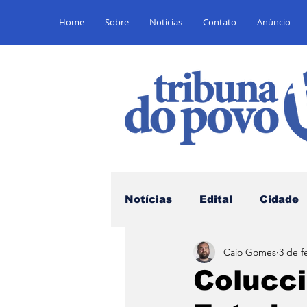
Home
Sobre
Notícias
Contato
Anúncio
Notícias
Edital
Cidade
Caio Gomes
3 de f
Saúde
Educação
E
Colucci