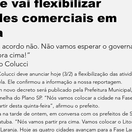
 vai flexibilizar
tatuba
Especial
Agenda e Utilidade Pública
des comerciais em
a
 acordo não. Não vamos esperar o governa
pra cima!”
o Colucci 
lucci deve anunciar hoje (3/2) a flexibilização das ativi
la. Ele confirmou a informação a nossa reportagem. 
novo decreto será publicado pela Prefeitura Municipal,
melha do Plano SP. “Nós vamos colocar a cidade na Fase
rtir desta quinta-feira”, afirmou o prefeito. 
a na tarde de ontem, em conversa com os prefeitos de S
uba. “Nós vamos partir pra cima. Vamos colocar o Litor
Laranja. Hoje as quatro cidades avançam para a Fase La