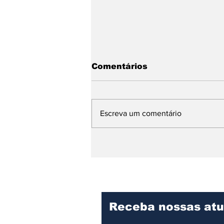
Comentários
Escreva um comentário
Hospital Mário Covas Jr.
consolida excelência no
cuidado e recebe visita
técnica de
especialistas
Receba nossas atu