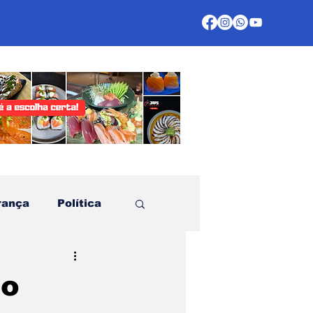
rança
Política
te
do