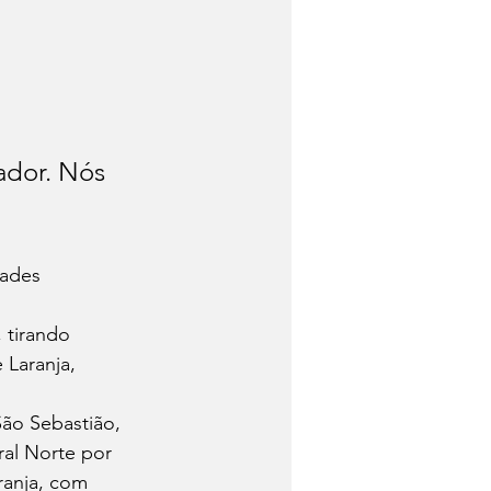
dor. Nós 
dades 
 tirando 
 Laranja, 
ão Sebastião, 
al Norte por 
ranja, com 