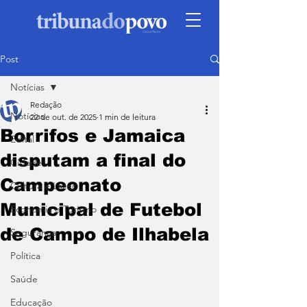
Post
Notícias
Redação
Notícias
22 de out. de 2025
1 min de leitura
Borrifos e Jamaica
Edital
disputam a final do
Cidade
Campeonato
Cultura e Lazer
Municipal de Futebol
Economia e Turismo
de Campo de Ilhabela
Segurança
Política
Saúde
Educação