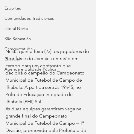
Esportes
Comunidades Tradicionais
Litoral Norte
São Sebastião
Caraguatatuba
Nesta quinta-feira (23), os jogadores do 
Borrifos e do Jamaica entrarão em 
Especial
campo para um confronto que 
Agenda e Utilidade Pública
decidirá o campeão do Campeonato 
Municipal de Futebol de Campo de 
Ilhabela. A partida será às 19h45, no 
Polo de Educação Integrada de 
Ilhabela (PEII) Sul.
As duas equipes garantiram vaga na 
grande final do Campeonato 
Municipal de Futebol de Campo – 1ª 
Divisão, promovido pela Prefeitura de 