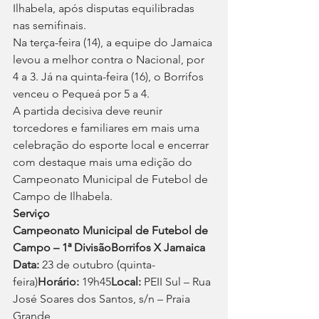
Ilhabela, após disputas equilibradas 
nas semifinais.
Na terça-feira (14), a equipe do Jamaica 
levou a melhor contra o Nacional, por 
4 a 3. Já na quinta-feira (16), o Borrifos 
venceu o Pequeá por 5 a 4.
A partida decisiva deve reunir 
torcedores e familiares em mais uma 
celebração do esporte local e encerrar 
com destaque mais uma edição do 
Campeonato Municipal de Futebol de 
Campo de Ilhabela.
Serviço
Campeonato Municipal de Futebol de 
Campo – 1ª DivisãoBorrifos X Jamaica
Data:
 23 de outubro (quinta-
feira)
Horário:
 19h45
Local:
 PEII Sul – Rua 
José Soares dos Santos, s/n – Praia 
Grande