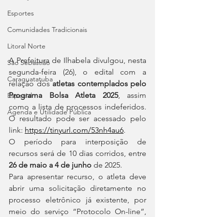
Esportes
Comunidades Tradicionais
Litoral Norte
A Prefeitura de Ilhabela divulgou, nesta 
São Sebastião
segunda-feira (26), o edital com a 
Caraguatatuba
relação dos 
atletas contemplados pelo 
Programa Bolsa Atleta 2025
, assim 
Especial
como a lista de processos indeferidos. 
Agenda e Utilidade Pública
O resultado pode ser acessado pelo 
link: 
https://tinyurl.com/53nh4au6
.
O período para interposição de 
recursos será de 10 dias corridos, entre 
26 de maio a 4 de junho
 de 2025.
Para apresentar recurso, o atleta deve 
abrir uma solicitação diretamente no 
processo eletrônico já existente, por 
meio do serviço “Protocolo On-line”, 