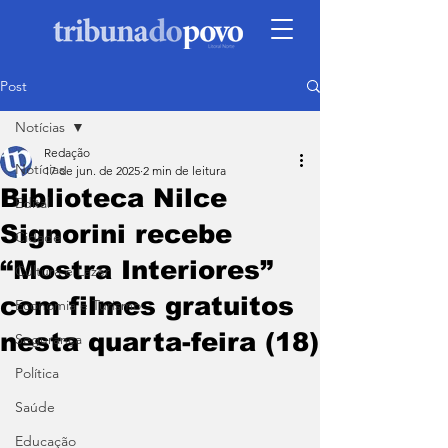
Post
Notícias
Redação
Notícias
17 de jun. de 2025
2 min de leitura
Biblioteca Nilce
Edital
Signorini recebe
Cidade
“Mostra Interiores”
Cultura e Lazer
com filmes gratuitos
Economia e Turismo
nesta quarta-feira (18)
Segurança
Política
Saúde
Educação