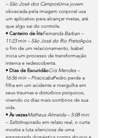
– São José dos Campos
Uma jovem 
obcecada pela imagem corporal usa 
um aplicativo para alcançar metas, até 
que algo sai do controle.
• Canteiro de Íris
Fernanda Barban – 
11:23 min – São José do Rio Preto
Após 
o fim de um relacionamento, Isabel 
inicia um processo de transformação 
interna e redescoberta.
• Dias de Escuridão
Cris Mendes – 
16:56 min – Piracicaba
Pedro perde a 
filha em um acidente e mergulha em 
seus traumas e distúrbios psíquicos, 
vivendo os dias mais sombrios de sua 
vida.
• Às vezes
Matheus Almeida – 5:08 min 
– Salto
Inspirado em relato real, o curta 
mostra a luta silenciosa de uma 
empregada doméstica contra abusos e 