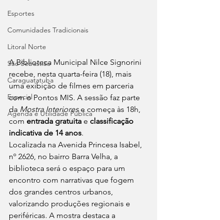
Esportes
Comunidades Tradicionais
Litoral Norte
A Biblioteca Municipal Nilce Signorini 
São Sebastião
recebe, nesta quarta-feira (18), mais 
Caraguatatuba
uma exibição de filmes em parceria 
Especial
com o Pontos MIS. A sessão faz parte 
da 
Mostra Interiores
 e começa às 18h, 
Agenda e Utilidade Pública
com 
entrada gratuita
 e 
classificação 
indicativa de 14 anos
.
Localizada na Avenida Princesa Isabel, 
nº 2626, no bairro Barra Velha, a 
biblioteca será o espaço para um 
encontro com narrativas que fogem 
dos grandes centros urbanos, 
valorizando produções regionais e 
periféricas. A mostra destaca a 