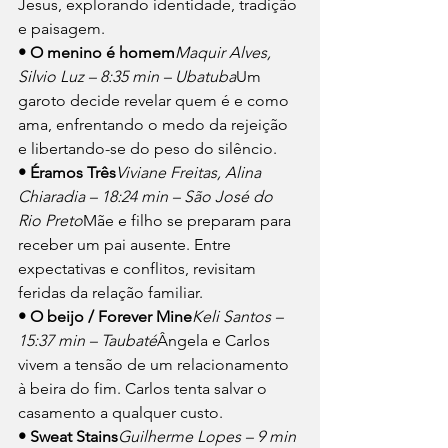
Jesus, explorando identidade, tradição 
e paisagem.
• O menino é homem
Maquir Alves, 
Silvio Luz – 8:35 min – Ubatuba
Um 
garoto decide revelar quem é e como 
ama, enfrentando o medo da rejeição 
e libertando-se do peso do silêncio.
• Éramos Três
Viviane Freitas, Alina 
Chiaradia – 18:24 min – São José do 
Rio Preto
Mãe e filho se preparam para 
receber um pai ausente. Entre 
expectativas e conflitos, revisitam 
feridas da relação familiar.
• O beijo / Forever Mine
Keli Santos – 
15:37 min – Taubaté
Ângela e Carlos 
vivem a tensão de um relacionamento 
à beira do fim. Carlos tenta salvar o 
casamento a qualquer custo.
• Sweat Stains
Guilherme Lopes – 9 min 