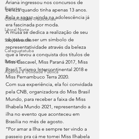
Ariana ingressou nos concursos de 
Esportes
beleza quando tinha apenas 13 anos. 
Bela e sagaz, ainda na adolescência já 
Comunidades Tradicionais
era fascinada por moda. 
Litoral Norte
A musa se dedica a realização de seu 
objetivo de ser um símbolo de 
São Sebastião
representatividade através da beleza 
Caraguatatuba
que a levou a conquista dos títulos de 
Especial
Miss Cascavel, Miss Paraná 2017, Miss 
Brasil Turismo Intercontinental 2018 e 
Agenda e Utilidade Pública
Miss Pernambuco Terra 2020. 
Com sua experiência, ela foi convidada 
pela CNB, organizadora do Miss Brasil 
Mundo, para receber a faixa de Miss 
Ilhabela Mundo 2021, representando a 
ilha no evento que aconteceu em 
Brasília no mês de agosto. 
“Por amar a Ilha e sempre ter vindo a 
passeio pra cá me tornei Miss Ilhabela 