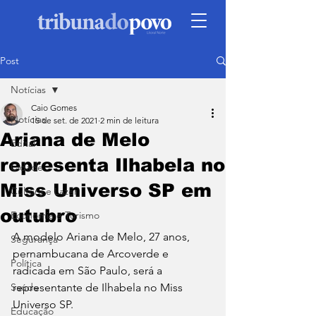
Post
Notícias
Caio Gomes
Notícias
15 de set. de 2021
2 min de leitura
Ariana de Melo
Edital
representa Ilhabela no
Cidade
Miss Universo SP em
Cultura e Lazer
outubro
Economia e Turismo
A modelo Ariana de Melo, 27 anos, 
Segurança
pernambucana de Arcoverde e 
Política
radicada em São Paulo, será a 
Saúde
representante de Ilhabela no Miss 
Universo SP. 
Educação