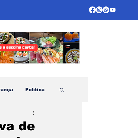
rança
Política
te
iva de