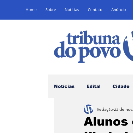
Home
Sobre
Notícias
Contato
Anúncio
Notícias
Edital
Cidade
Redação
23 de nov
Saúde
Educação
E
Alunos 