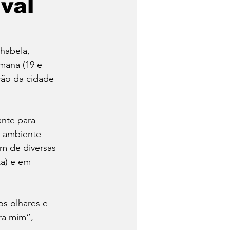
ival
habela, 
mana (19 e 
ção da cidade 
nte para 
e ambiente 
am de diversas 
a) e em 
s olhares e 
ra mim”, 