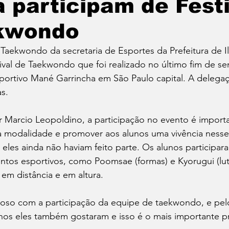
a participam de Fest
tatuba
Especial
Agenda e Utilidade Pública
kwondo
Taekwondo da secretaria de Esportes da Prefeitura de Il
ival de Taekwondo que foi realizado no último fim de se
sportivo Mané Garrincha em São Paulo capital. A delega
s.
 Marcio Leopoldino, a participação no evento é importa
na modalidade e promover aos alunos uma vivência ness
 eles ainda não haviam feito parte. Os alunos participar
tos esportivos, como Poomsae (formas) e Kyorugui (lut
em distância e em altura.
hoso com a participação da equipe de taekwondo, e pelo
nos eles também gostaram e isso é o mais importante p