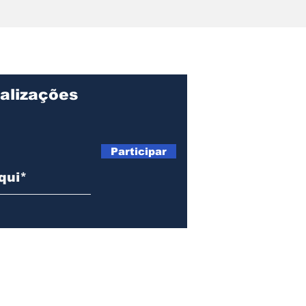
Prefeito Toninho
Pref
Colucci recepciona
inic
alunos no primeiro dia
kits
de aula da rede
par
municipal de Ilhabela
pro
mun
alizações
Participar