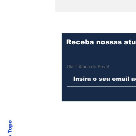
Prefeitura de Ilhabela
reforça prazo para
inscrições no Programa
Bolsa de Estudos até 28
de fevereiro
Receba nossas atu
Olá Tribuna do Povo!