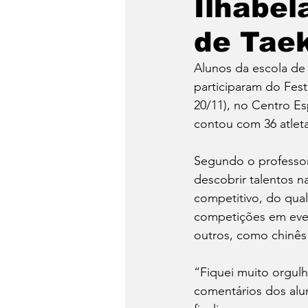
Ilhabel
São Sebastião
Caragua
de Tae
Alunos da escola de 
participaram do Fest
20/11), no Centro E
contou com 36 atleta
Segundo o professor
descobrir talentos 
competitivo, do qual
competições em even
outros, como chinês 
“Fiquei muito orgul
comentários dos alu