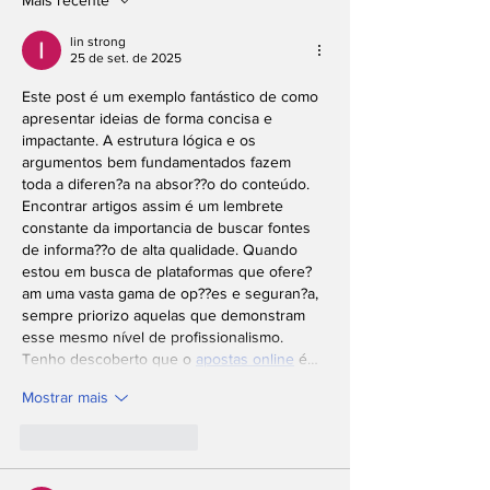
em Ilhabela
gratuitas em
diversas
lin strong
25 de set. de 2025
modalidades
Este post é um exemplo fantástico de como 
apresentar ideias de forma concisa e 
impactante. A estrutura lógica e os 
argumentos bem fundamentados fazem 
toda a diferen?a na absor??o do conteúdo. 
Encontrar artigos assim é um lembrete 
constante da importancia de buscar fontes 
de informa??o de alta qualidade. Quando 
estou em busca de plataformas que ofere?
am uma vasta gama de op??es e seguran?a, 
sempre priorizo aquelas que demonstram 
esse mesmo nível de profissionalismo. 
Tenho descoberto que o 
apostas online
 é…
Mostrar mais
Curtir
Responder