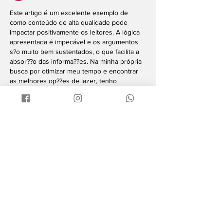
Este artigo é um excelente exemplo de 
como conteúdo de alta qualidade pode 
impactar positivamente os leitores. A lógica 
apresentada é impecável e os argumentos 
s?o muito bem sustentados, o que facilita a 
absor??o das informa??es. Na minha própria 
busca por otimizar meu tempo e encontrar 
as melhores op??es de lazer, tenho 
valorizado imensamente plataformas que 
agregam valor e oferecem uma experiência 
fluida. Queria compartilhar com vocês uma 
descoberta que tem me ajudado muito 
nesse aspecto: 
jogos online
. é um…
Mostrar mais
Curtir
Responder
lin strong
25 de set. de 2025
Parabéns pela excelente reda??o e pela 