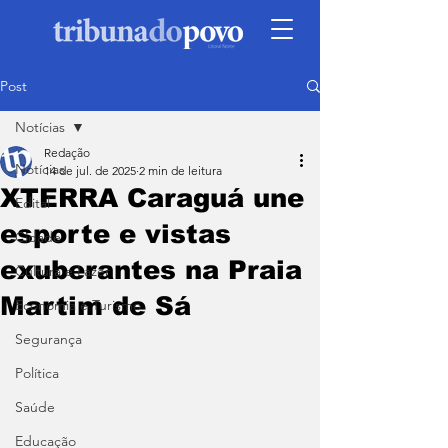
Post
Notícias
Redação
Notícias
14 de jul. de 2025
2 min de leitura
XTERRA Caraguá une
Edital
esporte e vistas
Cidade
exuberantes na Praia
Cultura e Lazer
Martim de Sá
Economia e Turismo
Segurança
Política
Saúde
Educação