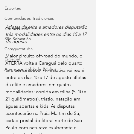
Esportes
Comunidades Tradicionais
Atletas da elite e amadores disputarão 
Litoral Norte
três modalidades entre os dias 15 a 17 
São Sebastião
de agosto
Caraguatatuba
Maior circuito off-road do mundo, o 
Especial
XTERRA volta a Caraguá pelo quarto 
Agenda e Utilidade Pública
ano consecutivo. A iniciativa vai reunir 
entre os dias 15 a 17 de agosto atletas 
da elite e amadores em quatro 
modalidades: corrida em trilha (5, 10 e 
21 quilômetros), triatlo, natação em 
águas abertas e kids. As disputas 
acontecerão na Praia Martim de Sá, 
cartão-postal do litoral norte de São 
Paulo com natureza exuberante e 