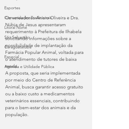
Esportes
Os vereadores Anisio Oliveira e Dra. 
Comunidades Tradicionais
Núbia de Jesus apresentaram 
Litoral Norte
requerimento à Prefeitura de Ilhabela 
São Sebastião
solicitando informações sobre a 
possibilidade de implantação da 
Caraguatatuba
Farmácia Popular Animal, voltada para 
Especial
o atendimento de tutores de baixa 
renda.
Agenda e Utilidade Pública
A proposta, que seria implementada 
por meio do Centro de Referência 
Animal, busca garantir acesso gratuito 
ou a baixo custo a medicamentos 
veterinários essenciais, contribuindo 
para o bem-estar dos animais e da 
população.