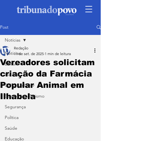
Post
Notícias
Redação
Notícias
11 de set. de 2025
1 min de leitura
Vereadores solicitam
Edital
criação da Farmácia
Cidade
Popular Animal em
Cultura e Lazer
Ilhabela
Economia e Turismo
Segurança
Política
Saúde
Educação