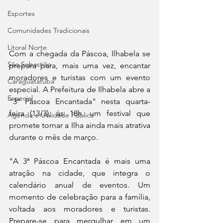
Esportes
Comunidades Tradicionais
Litoral Norte
Com a chegada da Páscoa, Ilhabela se 
São Sebastião
prepara para, mais uma vez, encantar 
moradores e turistas com um evento 
Caraguatatuba
especial. A Prefeitura de Ilhabela abre a 
Especial
"3ª Páscoa Encantada" nesta quarta-
feira (13/3), às 18h, um festival que 
Agenda e Utilidade Pública
promete tornar a Ilha ainda mais atrativa 
durante o mês de março.
"A 3ª Páscoa Encantada é mais uma 
atração na cidade, que integra o 
calendário anual de eventos. Um 
momento de celebração para a família, 
voltada aos moradores e turistas. 
Prepare-se para mergulhar em um 