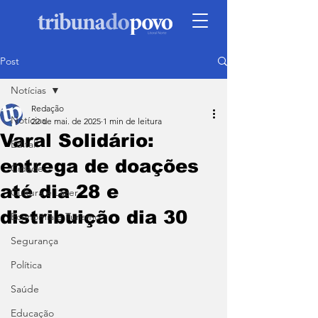
Post
Notícias
Redação
Notícias
22 de mai. de 2025
1 min de leitura
Varal Solidário:
Edital
entrega de doações
Cidade
até dia 28 e
Cultura e Lazer
distribuição dia 30
Economia e Turismo
Segurança
Política
Saúde
Educação