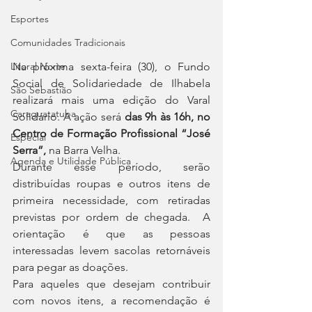
Esportes
Comunidades Tradicionais
Na próxima sexta-feira (30), o Fundo 
Litoral Norte
Social de Solidariedade de Ilhabela 
São Sebastião
realizará mais uma edição do Varal 
Caraguatatuba
Solidário. A ação será 
das 9h às 16h, no 
Centro de Formação Profissional “José 
Especial
Serra”,
 na Barra Velha.
Agenda e Utilidade Pública
Durante esse período, serão 
distribuídas roupas e outros itens de 
primeira necessidade, com retiradas 
previstas por ordem de chegada.  A 
orientação é que as pessoas 
interessadas levem sacolas retornáveis 
para pegar as doações.
Para aqueles que desejam contribuir 
com novos itens, a recomendação é 