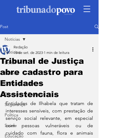
Post
Notícias
Redação
Notícias
15 de set. de 2023
1 min de leitura
Tribunal de Justiça
Edital
abre cadastro para
Cidade
Entidades
Cultura e Lazer
Assistenciais
Economia e Turismo
Entidades de Ilhabela que tratam de 
Segurança
interesses sensíveis, com prestação de 
Política
serviço social relevante, em especial 
Saúde
com pessoas vulneráveis ou de 
cuidado com fauna, flora e animais 
Educação