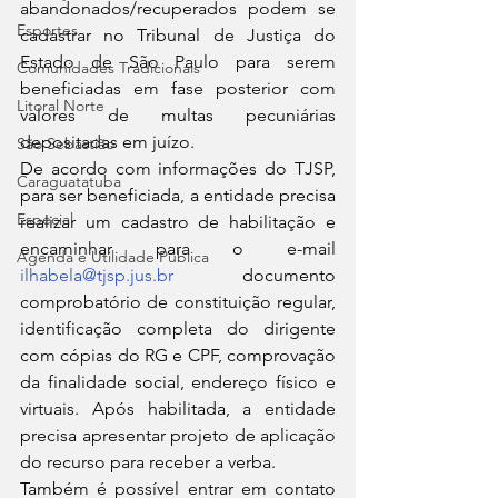
abandonados/recuperados podem se 
Esportes
cadastrar no Tribunal de Justiça do 
Estado de São Paulo para serem 
Comunidades Tradicionais
beneficiadas em fase posterior com 
Litoral Norte
valores de multas pecuniárias 
depositadas em juízo.
São Sebastião
De acordo com informações do TJSP, 
Caraguatatuba
para ser beneficiada, a entidade precisa 
Especial
realizar um cadastro de habilitação e 
encaminhar para o e-mail 
Agenda e Utilidade Pública
ilhabela@tjsp.jus.br
 documento 
comprobatório de constituição regular, 
identificação completa do dirigente 
com cópias do RG e CPF, comprovação 
da finalidade social, endereço físico e 
virtuais. Após habilitada, a entidade 
precisa apresentar projeto de aplicação 
do recurso para receber a verba.
Também é possível entrar em contato 