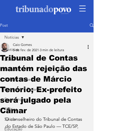
Post
Notícias
Caio Gomes
Notícias
5 de fev. de 2021
3 min de leitura
Tribunal de Contas
Edital
mantém rejeição das
Cidade
contas de Márcio
Cultura e Lazer
Tenório; Ex-prefeito
Economia e Turismo
será julgado pela
Segurança
Câmar
Política
Saúde
O conselheiro do Tribunal de Contas 
do Estado de São Paulo — TCE/SP, 
Educação