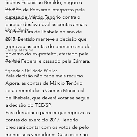
Sidney Estanislau Beraldo, negou o 
Esportes
pedido de Reexame interposto pela 
defesa de Márcio Tenório contra o 
Comunidades Tradicionais
parecer desfavorável às contas anuais 
Litoral Norte
da Prefeitura de Ilhabela no ano de 
2017. Beraldo manteve a decisão que 
São Sebastião
reprovou as contas do primeiro ano de 
Caraguatatuba
governo do ex-prefeito, afastado pela 
Especial
Polícia Federal e cassado pela Câmara. 
Agenda e Utilidade Pública
Pela decisão não cabe mais recurso. 
Agora, as contas de Márcio Tenório 
serão remetidas à Câmara Municipal 
de Ilhabela, que deverá votar se segue 
a decisão do TCE/SP. 
Para derrubar o parecer que reprova as 
contas do exercício 2017, Tenório 
precisará contar com os votos de pelo 
menos seis vereadores. Caso isso não 