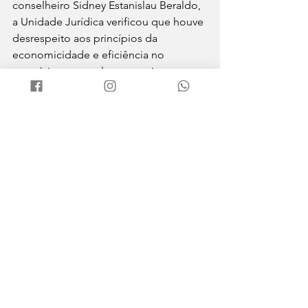
conselheiro Sidney Estanislau Beraldo, 
a Unidade Jurídica verificou que houve 
desrespeito aos princípios da 
economicidade e eficiência no 
exercício, quer pelos excessivos 
gastos com eventos e shows, quer pela 
manifesta deficiência de gestão em 
serviços essenciais do Município, além 
da má administração dos recursos 
humanos. Assim opinou pelo 
conhecimento e, no mérito, pelo não 
provimento do recurso.
Ver tudo
Posts recentes