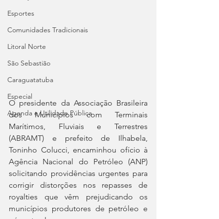
Esportes
Comunidades Tradicionais
Litoral Norte
São Sebastião
Caraguatatuba
Especial
O presidente da Associação Brasileira 
Agenda e Utilidade Pública
dos Municípios com Terminais 
Marítimos, Fluviais e Terrestres 
(ABRAMT) e prefeito de Ilhabela, 
Toninho Colucci, encaminhou ofício à 
Agência Nacional do Petróleo (ANP) 
solicitando providências urgentes para 
corrigir distorções nos repasses de 
royalties que vêm prejudicando os 
municípios produtores de petróleo e 