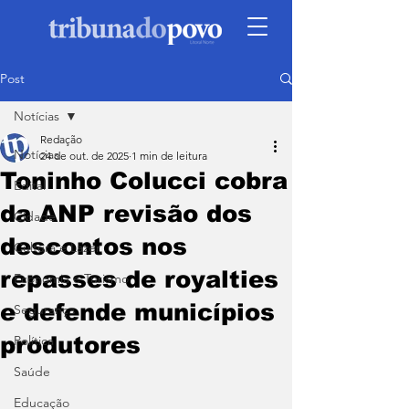
Post
Notícias
Redação
Notícias
24 de out. de 2025
1 min de leitura
Toninho Colucci cobra
Edital
da ANP revisão dos
Cidade
descontos nos
Cultura e Lazer
repasses de royalties
Economia e Turismo
e defende municípios
Segurança
produtores
Política
Saúde
Educação