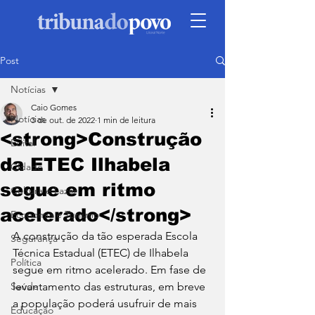
Post
Notícias
Caio Gomes
Notícias
3 de out. de 2022
1 min de leitura
<strong>Construção
Edital
da ETEC Ilhabela
Cidade
segue em ritmo
Cultura e Lazer
acelerado</strong>
Economia e Turismo
A construção da tão esperada Escola 
Segurança
Técnica Estadual (ETEC) de Ilhabela 
Política
segue em ritmo acelerado. Em fase de 
Saúde
levantamento das estruturas, em breve 
a população poderá usufruir de mais 
Educação