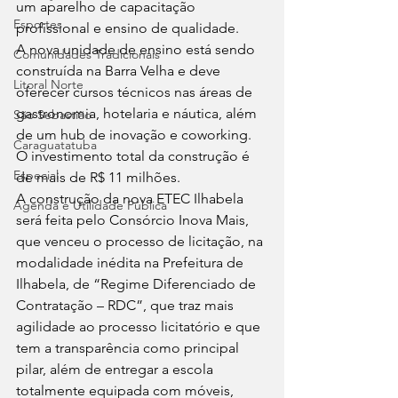
um aparelho de capacitação 
Esportes
profissional e ensino de qualidade. 
A nova unidade de ensino está sendo 
Comunidades Tradicionais
construída na Barra Velha e deve 
Litoral Norte
oferecer cursos técnicos nas áreas de 
gastronomia, hotelaria e náutica, além 
São Sebastião
de um hub de inovação e coworking. 
Caraguatatuba
O investimento total da construção é 
Especial
de mais de R$ 11 milhões. 
A construção da nova ETEC Ilhabela 
Agenda e Utilidade Pública
será feita pelo Consórcio Inova Mais, 
que venceu o processo de licitação, na 
modalidade inédita na Prefeitura de 
Ilhabela, de “Regime Diferenciado de 
Contratação – RDC”, que traz mais 
agilidade ao processo licitatório e que 
tem a transparência como principal 
pilar, além de entregar a escola 
totalmente equipada com móveis, 