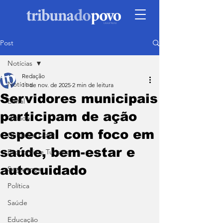
Post
Notícias
Redação
Notícias
11 de nov. de 2025
2 min de leitura
Servidores municipais
Edital
participam de ação
Cidade
especial com foco em
Cultura e Lazer
saúde, bem-estar e
Economia e Turismo
autocuidado
Segurança
Política
Saúde
Educação