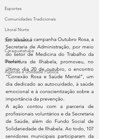
Esportes
Comunidades Tradicionais
Litoral Norte
Em alusão à campanha Outubro Rosa, a 
São Sebastião
Secretaria de Administração, por meio 
Caraguatatuba
do setor de Medicina do Trabalho da 
Especial
Prefeitura de Ilhabela, promoveu, no 
último dia 20 de outubro, o encontro 
Agenda e Utilidade Pública
“Conexão Rosa e Saúde Mental”, um 
dia dedicado ao autocuidado, à saúde 
emocional e à conscientização sobre a 
importância da prevenção.
A ação contou com a parceria de 
profissionais voluntários e da Secretaria 
de Saúde, além do Fundo Social de 
Solidariedade de Ilhabela. Ao todo, 107 
servidores municipais participaram da 