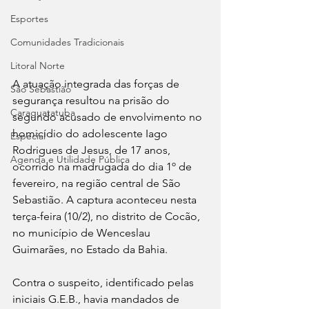
Esportes
Comunidades Tradicionais
Litoral Norte
A atuação integrada das forças de 
São Sebastião
segurança resultou na prisão do 
Caraguatatuba
segundo acusado de envolvimento no 
homicídio do adolescente Iago 
Especial
Rodrigues de Jesus, de 17 anos, 
Agenda e Utilidade Pública
ocorrido na madrugada do dia 1º de 
fevereiro, na região central de São 
Sebastião. A captura aconteceu nesta 
terça-feira (10/2), no distrito de Cocão, 
no município de Wenceslau 
Guimarães, no Estado da Bahia.
Contra o suspeito, identificado pelas 
iniciais G.E.B., havia mandados de 