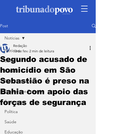
Post
Notícias
Redação
Notícias
10 de fev.
2 min de leitura
Segundo acusado de
Edital
homicídio em São
Cidade
Sebastião é preso na
Cultura e Lazer
Bahia com apoio das
Economia e Turismo
forças de segurança
Segurança
Política
Saúde
Educação