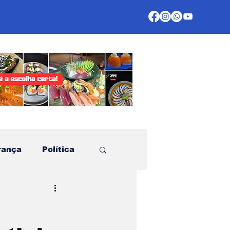
rança
Política
te