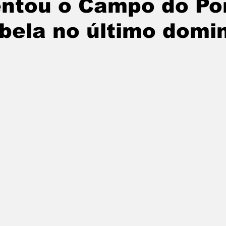
ntou o Campo do Po
tatuba
Especial
Agenda e Utilidade Pública
bela no último domi