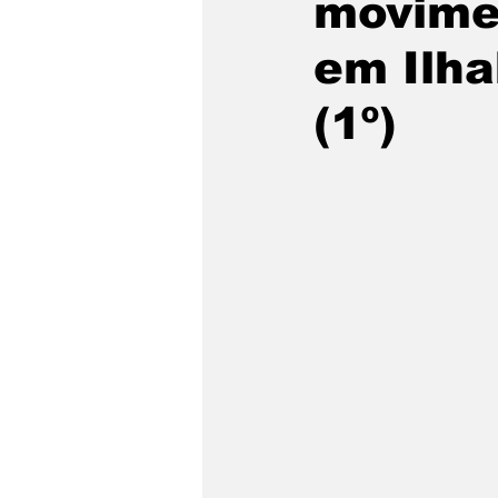
movime
São Sebastião
Caragua
em Ilha
(1º)