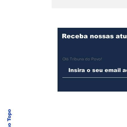
6ª edição do
Campeonato de Surf
das Comunidades
Tradicionais
Receba nossas atu
Olá Tribuna do Povo!