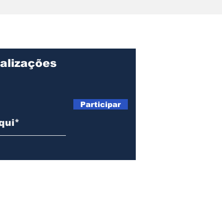
de Beach Soccer abre
ins
temporada esportiva em
esc
Ilhabela
com
div
alizações
Participar