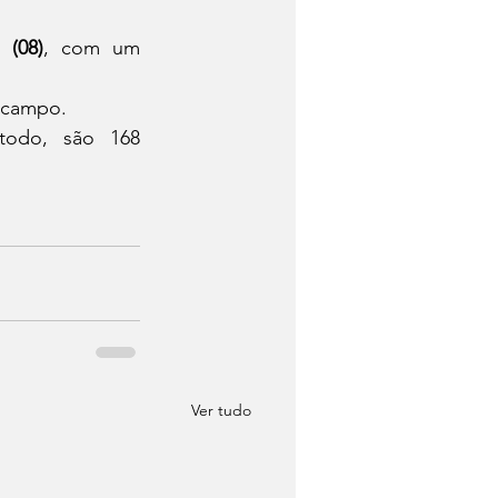
 (08)
, com um 
m campo.
odo, são 168 
Ver tudo