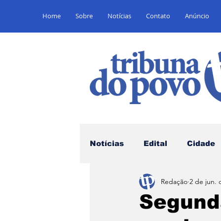
Home
Sobre
Notícias
Contato
Anúncio
Notícias
Edital
Cidade
Redação
2 de jun. 
Saúde
Educação
E
Segund