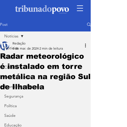
Post
Notícias
Redação
Notícias
4 de mar. de 2024
2 min de leitura
Radar meteorológico
Edital
é instalado em torre
Cidade
metálica na região Sul
Cultura e Lazer
de Ilhabela
Economia e Turismo
Segurança
Política
Saúde
Educação