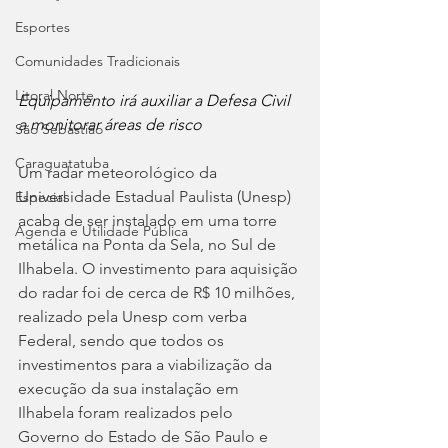
Esportes
Comunidades Tradicionais
Litoral Norte
Equipamento irá auxiliar a Defesa Civil 
a monitorar áreas de risco
São Sebastião
Caraguatatuba
Um radar meteorológico da 
Universidade Estadual Paulista (Unesp) 
Especial
acaba de ser instalado em uma torre 
Agenda e Utilidade Pública
metálica na Ponta da Sela, no Sul de 
Ilhabela. O investimento para aquisição 
do radar foi de cerca de R$ 10 milhões, 
realizado pela Unesp com verba 
Federal, sendo que todos os 
investimentos para a viabilização da 
execução da sua instalação em 
Ilhabela foram realizados pelo 
Governo do Estado de São Paulo e 