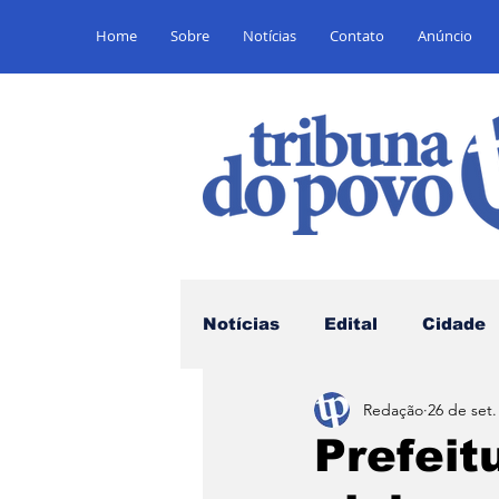
Home
Sobre
Notícias
Contato
Anúncio
Notícias
Edital
Cidade
Redação
26 de set.
Saúde
Educação
E
Prefeit