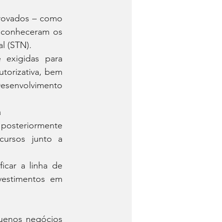
rovados – como 
conheceram os 
l (STN).
 exigidas para 
orizativa, bem 
esenvolvimento 
a
posteriormente 
ursos junto a 
car a linha de 
vestimentos em 
uenos negócios 