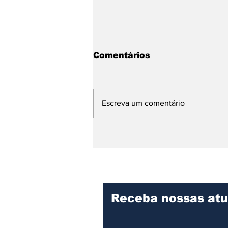
Comentários
Escreva um comentário
Hospital Mário Covas Jr.
consolida excelência no
cuidado e recebe visita
técnica de
especialistas
Receba nossas atu