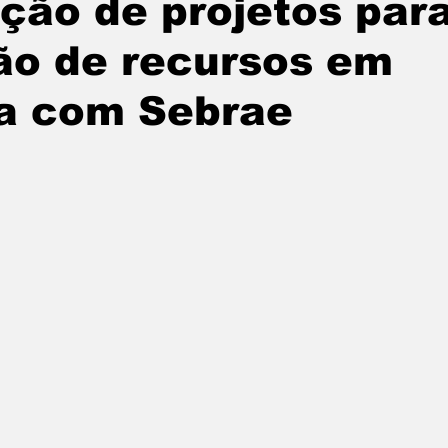
ção de projetos par
tatuba
Especial
Agenda e Utilidade Pública
ão de recursos em
ia com Sebrae