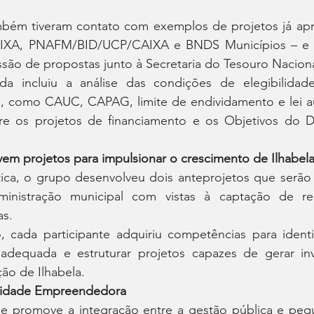
mbém tiveram contato com exemplos de projetos já ap
IXA, PNAFM/BID/UCP/CAIXA e BNDS Municípios – e 
são de propostas junto à Secretaria do Tesouro Naciona
a incluiu a análise das condições de elegibilidade
, como CAUC, CAPAG, limite de endividamento e lei aut
re os projetos de financiamento e os Objetivos do D
vem projetos para impulsionar o crescimento de Ilhabel
ica, o grupo desenvolveu dois anteprojetos que serão 
inistração municipal com vistas à captação de rec
as.
 cada participante adquiriu competências para identifi
 adequada e estruturar projetos capazes de gerar in
ão de Ilhabela.
Cidade Empreendedora
rae promove a integração entre a gestão pública e peq