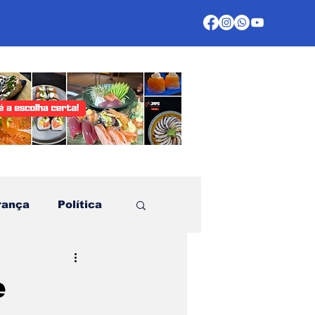
rança
Política
te
e