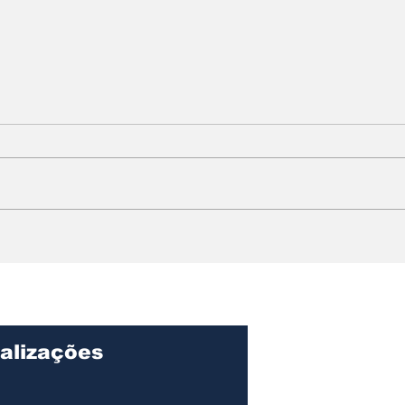
SUB-16 DE ILHABELA
Col
CONQUISTA O TÍTULO
cha
DA FINAL BRONZE NA
par
63ª COPA FUTUROS
pro
CRAQUES
Mat
alizações