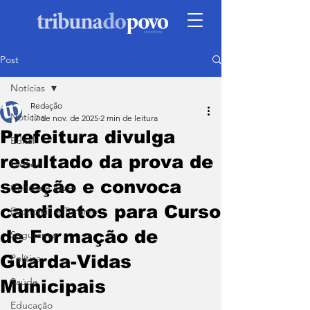
Post
Notícias
Redação
Notícias
17 de nov. de 2025
2 min de leitura
Prefeitura divulga
Edital
resultado da prova de
Cidade
seleção e convoca
Cultura e Lazer
candidatos para Curso
Economia e Turismo
de Formação de
Segurança
Guarda-Vidas
Política
Saúde
Municipais
Educação