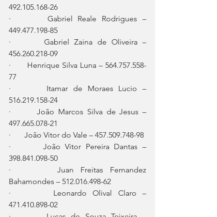
492.105.168-26
·       Gabriel Reale Rodrigues – 
449.477.198-85
·       Gabriel Zaina de Oliveira – 
456.260.218-09
·       Henrique Silva Luna – 564.757.558-
77
·       Itamar de Moraes Lucio – 
516.219.158-24
·       João Marcos Silva de Jesus – 
497.665.078-21
·       João Vitor do Vale – 457.509.748-98
·       João Vitor Pereira Dantas – 
398.841.098-50
·       Juan Freitas Fernandez 
Bahamondes – 512.016.498-62
·       Leonardo Olival Claro – 
471.410.898-02
·       Lucas de Souza Teixeira – 