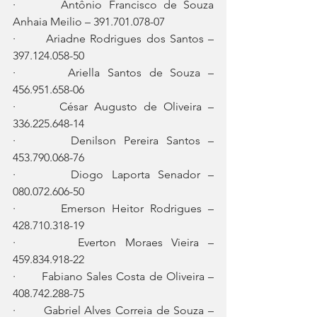
·       Antônio Francisco de Souza 
Anhaia Meilio – 391.701.078-07
·       Ariadne Rodrigues dos Santos – 
397.124.058-50
·       Ariella Santos de Souza – 
456.951.658-06
·       César Augusto de Oliveira – 
336.225.648-14
·       Denilson Pereira Santos – 
453.790.068-76
·       Diogo Laporta Senador – 
080.072.606-50
·       Emerson Heitor Rodrigues – 
428.710.318-19
·       Everton Moraes Vieira – 
459.834.918-22
·       Fabiano Sales Costa de Oliveira – 
408.742.288-75
·       Gabriel Alves Correia de Souza – 