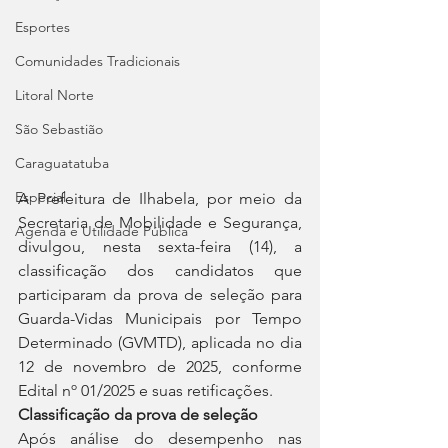
Esportes
Comunidades Tradicionais
Litoral Norte
São Sebastião
Caraguatatuba
Especial
A Prefeitura de Ilhabela, por meio da 
Secretaria de Mobilidade e Segurança, 
Agenda e Utilidade Pública
divulgou, nesta sexta-feira (14), a 
classificação dos candidatos que 
participaram da prova de seleção para 
Guarda-Vidas Municipais por Tempo 
Determinado (GVMTD), aplicada no dia 
12 de novembro de 2025, conforme 
Edital nº 01/2025 e suas retificações.
Classificação da prova de seleção
Após análise do desempenho nas 