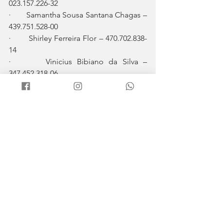
023.157.226-32
·       Samantha Sousa Santana Chagas – 
439.751.528-00
·       Shirley Ferreira Flor – 470.702.838-
14
·       Vinicius Bibiano da Silva – 
347.452.318-06
·       Ygor Leandro Salomão Romao – 
467.086.638-99
Os convocados deverão se apresentar 
na segunda-feira (17), às 7h30, no Posto 
do Corpo de Bombeiros de Ilhabela, 
localizado na Avenida Professor 
Malaquias de Oliveira Freitas, nº 284 – 
Barra Velha.