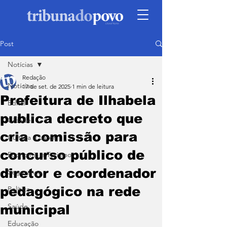
Post
Notícias
Redação
Notícias
17 de set. de 2025
1 min de leitura
Prefeitura de Ilhabela
Edital
publica decreto que
Cidade
cria comissão para
Cultura e Lazer
concurso público de
Economia e Turismo
diretor e coordenador
Segurança
pedagógico na rede
Política
Saúde
municipal
Educação