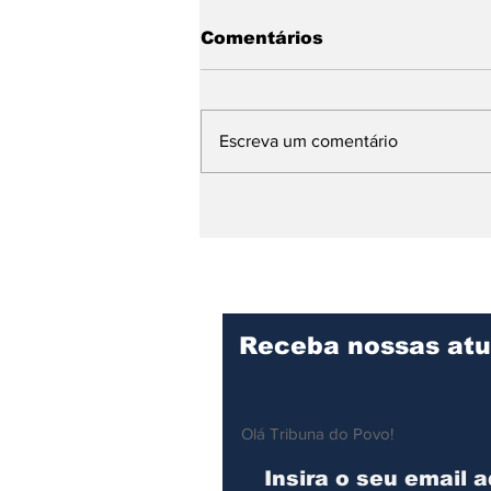
Comentários
Escreva um comentário
Hospital Mário Covas Jr.
consolida excelência no
cuidado e recebe visita
técnica de
especialistas
Receba nossas atu
Olá Tribuna do Povo!