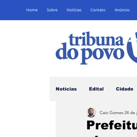
Home
Sobre
Notícias
Contato
Anúncio
Notícias
Edital
Cidade
Caio Gomes
24 de 
Saúde
Educação
E
Prefeit