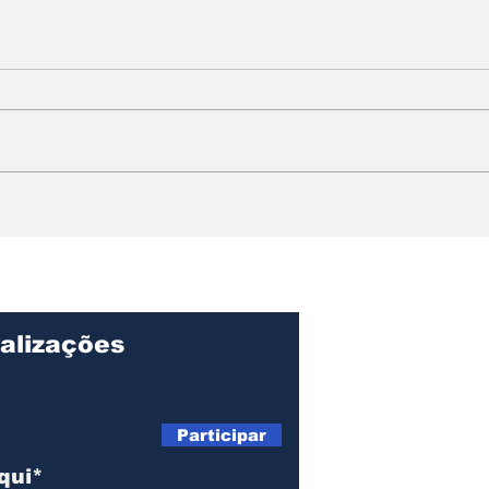
SUB-16 DE ILHABELA
Col
CONQUISTA O TÍTULO
cha
DA FINAL BRONZE NA
par
63ª COPA FUTUROS
pro
CRAQUES
Mat
alizações
Participar