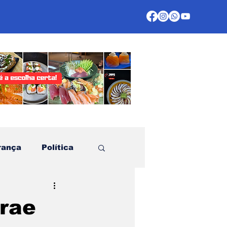
rança
Política
te
brae