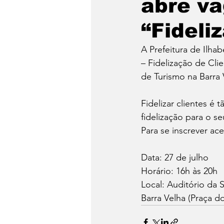
abre va
São Sebastião
Caragua
“Fideli
A Prefeitura de Ilha
– Fidelização de Clie
de Turismo na Barra 
Fidelizar clientes é
fidelização para o se
Para se inscrever ace
Data: 27 de julho
Horário: 16h às 20h
Local: Auditório da 
Barra Velha (Praça d