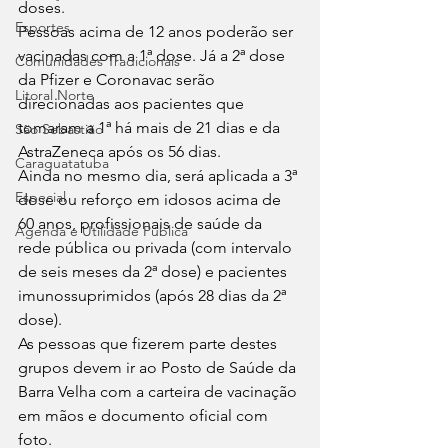
doses. 
Esportes
Pessoas acima de 12 anos poderão ser 
vacinadas com a 1ª dose. Já a 2ª dose 
Comunidades Tradicionais
da Pfizer e Coronavac serão 
Litoral Norte
direcionadas aos pacientes que 
tomaram a 1ª há mais de 21 dias e da 
São Sebastião
AstraZeneca após os 56 dias. 
Caraguatatuba
Ainda no mesmo dia, será aplicada a 3ª 
Especial
dose ou reforço em idosos acima de 
60 anos, profissionais de saúde da 
Agenda e Utilidade Pública
rede pública ou privada (com intervalo 
de seis meses da 2ª dose) e pacientes 
imunossuprimidos (após 28 dias da 2ª 
dose). 
As pessoas que fizerem parte destes 
grupos devem ir ao Posto de Saúde da 
Barra Velha com a carteira de vacinação 
em mãos e documento oficial com 
foto.