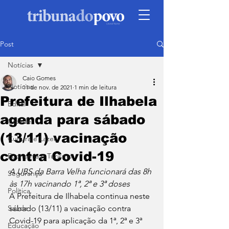
Post
Notícias
Caio Gomes
Notícias
11 de nov. de 2021
1 min de leitura
Prefeitura de Ilhabela
Edital
agenda para sábado
Cidade
(13/11) vacinação
Cultura e Lazer
contra Covid-19
Economia e Turismo
A UBS da Barra Velha funcionará das 8h 
Segurança
às 17h vacinando 1ª, 2ª e 3ª doses
Política
A Prefeitura de Ilhabela continua neste 
Saúde
sábado (13/11) a vacinação contra 
Covid-19 para aplicação da 1ª, 2ª e 3ª 
Educação