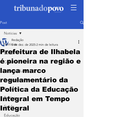
Post
Notícias
Redação
Notícias
5 de dez. de 2025
2 min de leitura
Prefeitura de Ilhabela
Edital
é pioneira na região e
Cidade
lança marco
Cultura e Lazer
regulamentário da
Economia e Turismo
Política da Educação
Segurança
Integral em Tempo
Política
Saúde
Integral
Educação