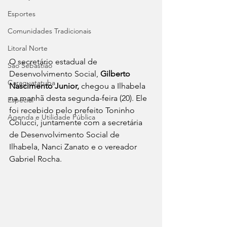
Esportes
Comunidades Tradicionais
Litoral Norte
O secretário estadual de 
São Sebastião
Desenvolvimento Social, 
Gilberto 
Caraguatatuba
Nascimento Junior, 
chegou a Ilhabela 
na manhã desta segunda-feira (20). Ele 
Especial
foi recebido pelo prefeito Toninho 
Agenda e Utilidade Pública
Colucci, juntamente com a secretária 
de Desenvolvimento Social de 
Ilhabela, Nanci Zanato e o vereador 
Gabriel Rocha.