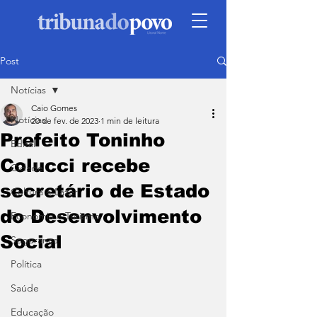
Post
Notícias
Caio Gomes
Notícias
20 de fev. de 2023
1 min de leitura
Prefeito Toninho
Edital
Colucci recebe
Cidade
secretário de Estado
Cultura e Lazer
do Desenvolvimento
Economia e Turismo
Social
Segurança
Política
Saúde
Educação