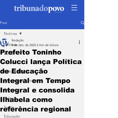
Post
Notícias
Redação
Notícias
8 de dez. de 2025
2 min de leitura
Prefeito Toninho
Edital
Colucci lança Política
Cidade
de Educação
Cultura e Lazer
Integral em Tempo
Economia e Turismo
Integral e consolida
Segurança
Ilhabela como
Política
Saúde
referência regional
Educação