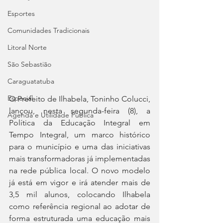
Esportes
Comunidades Tradicionais
Litoral Norte
São Sebastião
Caraguatatuba
Especial
O Prefeito de Ilhabela, Toninho Colucci, 
lançou, nesta segunda-feira (8), a 
Agenda e Utilidade Pública
Política da Educação Integral em 
Tempo Integral, um marco histórico 
para o município e uma das iniciativas 
mais transformadoras já implementadas 
na rede pública local. O novo modelo 
já está em vigor e irá atender mais de 
3,5 mil alunos, colocando Ilhabela 
como referência regional ao adotar de 
forma estruturada uma educação mais 