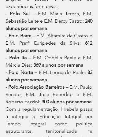
experiências formativas:
- Polo Sul –
 E.M. Maria Tereza, E.M. 
Sebastião Leite e E.M. Dercy Castro: 
240 
alunos por semana
- Polo Barra –
 E.M. Altamira de Castro e 
E.M. Prefº Eurípedes da Silva: 
612 
alunos por semana
- Polo Ita –
 E.M. Ophélia Reale e E.M. 
Mércia Dias: 
369 alunos por semana
- Polo Norte –
 E.M. Leonardo Reale: 
83 
alunos por semana
- Polo Associação Barreiros –
 E.M. Paulo 
Renato, E.M. José Benedito e E.M. 
Roberto Fazzini: 
300 alunos por semana
Com a regulamentação, Ilhabela passa 
a integrar a Educação Integral em 
Tempo Integral como política 
estruturante, territorializada e 