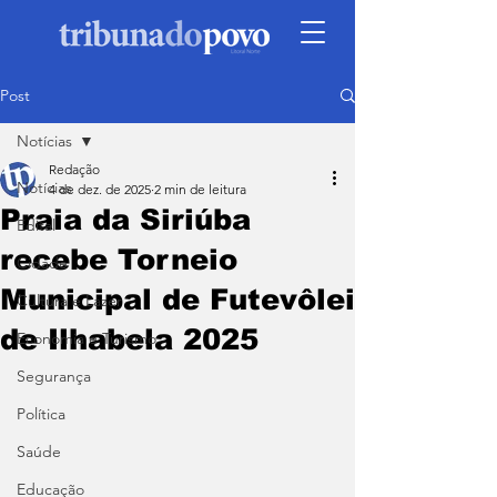
Post
Notícias
Redação
Notícias
4 de dez. de 2025
2 min de leitura
Praia da Siriúba
Edital
recebe Torneio
Cidade
Municipal de Futevôlei
Cultura e Lazer
de Ilhabela 2025
Economia e Turismo
Segurança
Política
Saúde
Educação