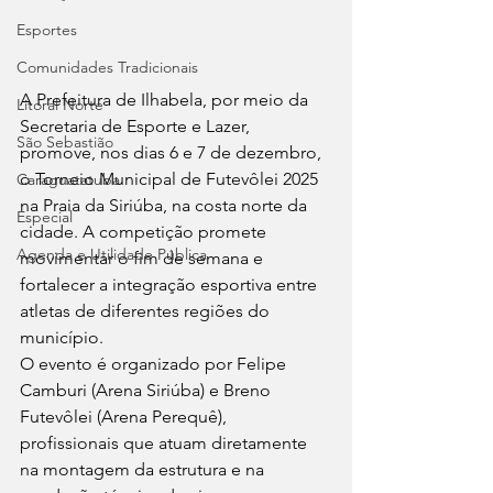
Esportes
Comunidades Tradicionais
A Prefeitura de Ilhabela, por meio da 
Litoral Norte
Secretaria de Esporte e Lazer, 
São Sebastião
promove, nos dias 6 e 7 de dezembro, 
o Torneio Municipal de Futevôlei 2025 
Caraguatatuba
na Praia da Siriúba, na costa norte da 
Especial
cidade. A competição promete 
Agenda e Utilidade Pública
movimentar o fim de semana e 
fortalecer a integração esportiva entre 
atletas de diferentes regiões do 
município.
O evento é organizado por Felipe 
Camburi (Arena Siriúba) e Breno 
Futevôlei (Arena Perequê), 
profissionais que atuam diretamente 
na montagem da estrutura e na 