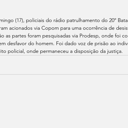
go (17), policiais do rádio patrulhamento do 20° Batal
 foram acionados via Copom para uma ocorrência de desis
ão as partes foram pesquisadas via Prodesp, onde foi c
m desfavor do homem. Foi dado voz de prisão ao indiví
ito policial, onde permaneceu a disposição da justiça.