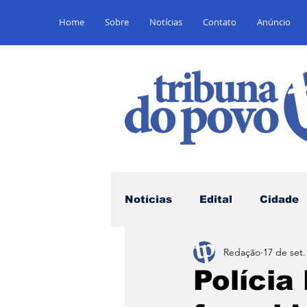
Home
Sobre
Notícias
Contato
Anúncio
Notícias
Edital
Cidade
Redação
17 de set.
Saúde
Educação
E
Polícia