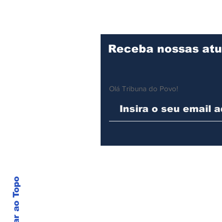
cuidado e recebe visita
técnica de
especialistas
Receba nossas atu
Olá Tribuna do Povo!
Voltar ao Topo