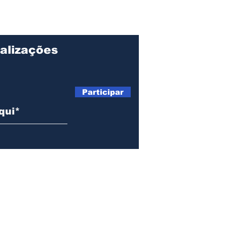
DA FINAL BRONZE NA
par
63ª COPA FUTUROS
pro
CRAQUES
Mat
alizações
Participar
Telefone: (12) 99135-6765 |
tribunadopovoilhabela@gmail.com