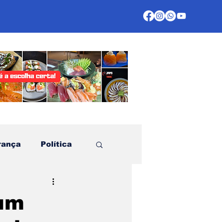
rança
Política
te
 um