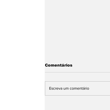
Comentários
Escreva um comentário
Hospital Mário Covas Jr.
consolida excelência no