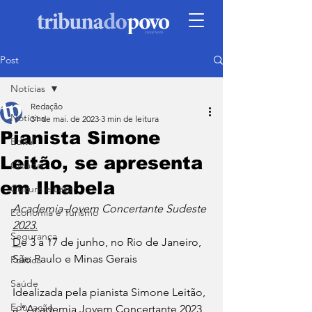
Post
Notícias
Redação
Notícias
31 de mai. de 2023
3 min de leitura
Pianista Simone
Edital
Leitão, se apresenta
Cidade
em Ilhabela
Cultura e Lazer
Academia Jovem Concertante Sudeste 
Economia e Turismo
2023.
Segurança
D
e 3 a 17 de junho, no Rio de Janeiro, 
São Paulo e Minas Gerais 
Política
Saúde
Idealizada pela pianista Simone Leitão, 
Educação
a “Academia Jovem Concertante 2023 