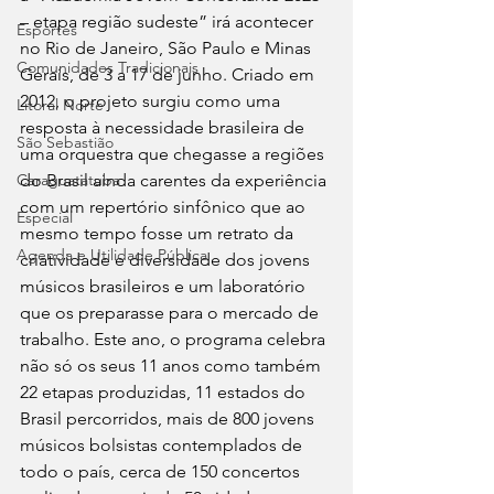
– etapa região sudeste” irá acontecer 
Esportes
no Rio de Janeiro, São Paulo e Minas 
Comunidades Tradicionais
Gerais, de 3 a 17 de junho. Criado em 
2012, o projeto surgiu como uma 
Litoral Norte
resposta à necessidade brasileira de 
São Sebastião
uma orquestra que chegasse a regiões 
Caraguatatuba
do Brasil ainda carentes da experiência 
com um repertório sinfônico que ao 
Especial
mesmo tempo fosse um retrato da 
Agenda e Utilidade Pública
criatividade e diversidade dos jovens 
músicos brasileiros e um laboratório 
que os preparasse para o mercado de 
trabalho. Este ano, o programa celebra 
não só os seus 11 anos como também 
22 etapas produzidas, 11 estados do 
Brasil percorridos, mais de 800 jovens 
músicos bolsistas contemplados de 
todo o país, cerca de 150 concertos 