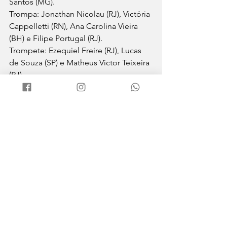
Santos (MG). 
Trompa: Jonathan Nicolau (RJ), Victória 
Cappelletti (RN), Ana Carolina Vieira 
(BH) e Filipe Portugal (RJ). 
Trompete: Ezequiel Freire (RJ), Lucas 
de Souza (SP) e Matheus Victor Teixeira 
(RJ). 
Trombone: Harnefer Oliveira (BA), 
Amanda dos anjos (SP) e Yohanna 
Tomarozzi (SP). 
Percussão: Lucas Farias (RJ), Renato 
Raul (SP) e Marcos Nero (RJ). 