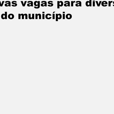
as vagas para diver
tatuba
Especial
Agenda e Utilidade Pública
 do município