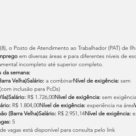
(8), o Posto de Atendimento ao Trabalhador (PAT) de Ilh
emprego
 em diversas áreas e para diferentes níveis de es
damental incompleto até superior completo.
s da semana:
Barra Velha)Salário:
 a combinar
Nível de exigência:
 sem 
 (com inclusão para PcDs)
ila)Salário:
 R$ 1.726,00
Nível de exigência:
 sem exigênci
ário:
 R$ 1.804,00
Nível de exigência:
 experiência na área
o (Barra Velha)Salário:
 R$ 2.951,14
Nível de exigência:
 e
agas:
 5
 vagas está disponível para consulta pelo link 