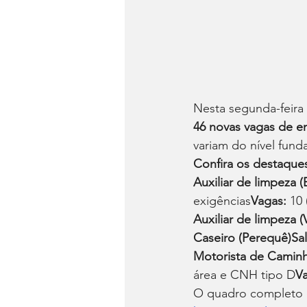
Nesta segunda-feira 
46 novas vagas de 
variam do nível fun
Confira os destaque
Auxiliar de limpeza (
exigências
Vagas:
 10
Auxiliar de limpeza (V
Caseiro (Perequê)Sal
Motorista de Caminhã
área e CNH tipo D
V
O quadro completo de