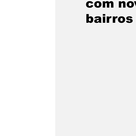
com nov
São Sebastião
Caragua
bairros