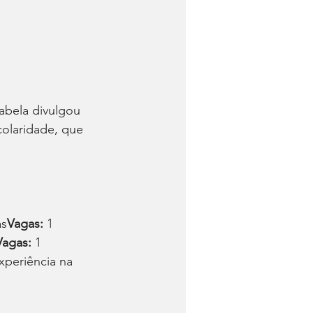
abela divulgou 
colaridade, que 
as
Vagas:
 1
Vagas:
 1
xperiência na 