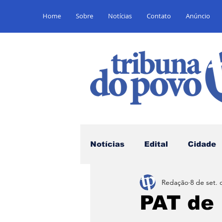
Home
Sobre
Notícias
Contato
Anúncio
Notícias
Edital
Cidade
Redação
8 de set. 
Saúde
Educação
E
PAT de 