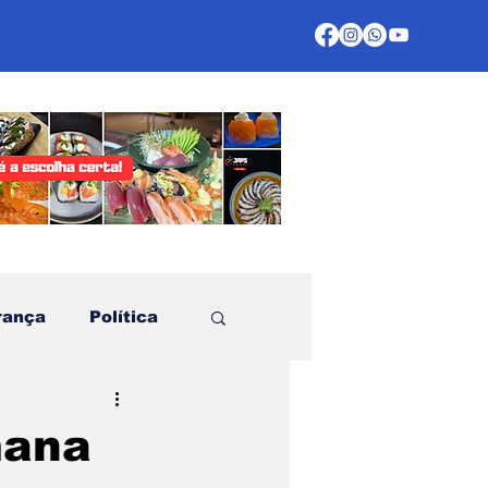
rança
Política
te
mana