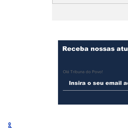
Hospital Mário Covas Jr.
consolida excelência no
cuidado e recebe visita
técnica de
especialistas
Receba nossas atu
Olá Tribuna do Povo!