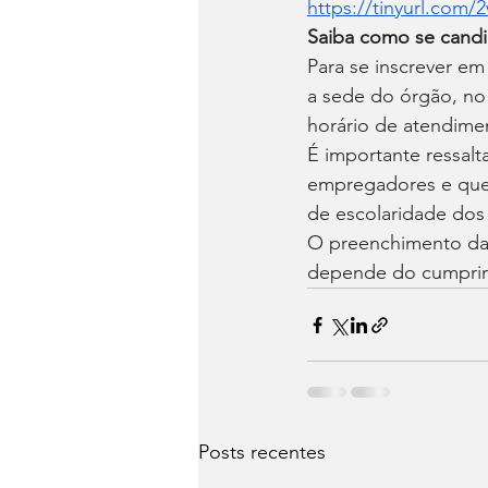
https://tinyurl.com
Saiba como se candi
Para se inscrever e
a sede do órgão, no 
horário de atendime
É importante ressalt
empregadores e que 
de escolaridade dos
O preenchimento das
depende do cumprime
Posts recentes