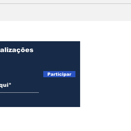
SUB-16 DE ILHABELA
Col
CONQUISTA O TÍTULO
cha
DA FINAL BRONZE NA
par
63ª COPA FUTUROS
pro
CRAQUES
Mat
alizações
Participar