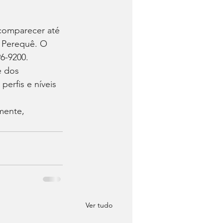
comparecer até 
– Perequê. O 
96-9200.
e dos 
rfis e níveis 
mente, 
Ver tudo