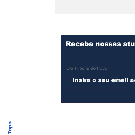
Única do Litoral Norte,
Panificação Escolar de
Ilhabela produz cerca
de 11 mil pães por dia
para a rede municipal
Receba nossas atu
Olá Tribuna do Povo!