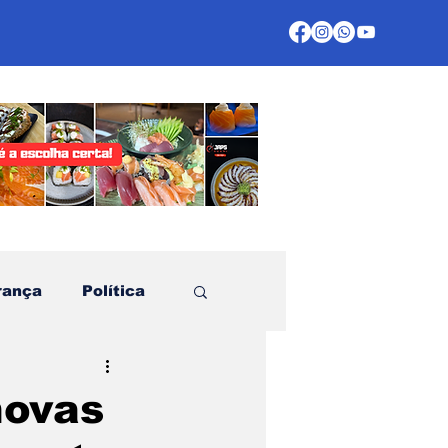
rança
Política
te
novas