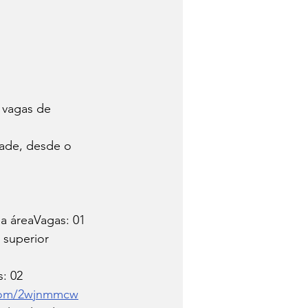
 vagas de 
dade, desde o 
na áreaVagas: 01
 superior 
s: 02
l.com/2wjnmmcw