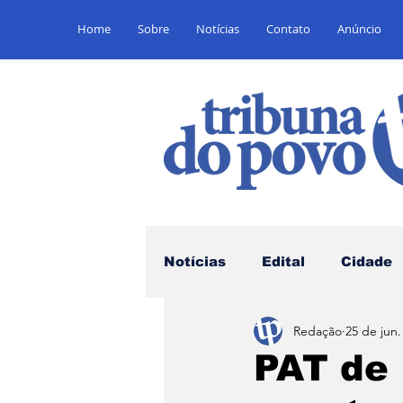
Home
Sobre
Notícias
Contato
Anúncio
Notícias
Edital
Cidade
Redação
25 de jun.
Saúde
Educação
E
PAT de 