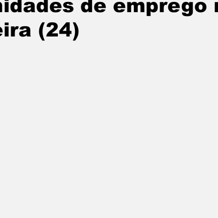
nidades de emprego 
tatuba
Especial
Agenda e Utilidade Pública
ira (24)