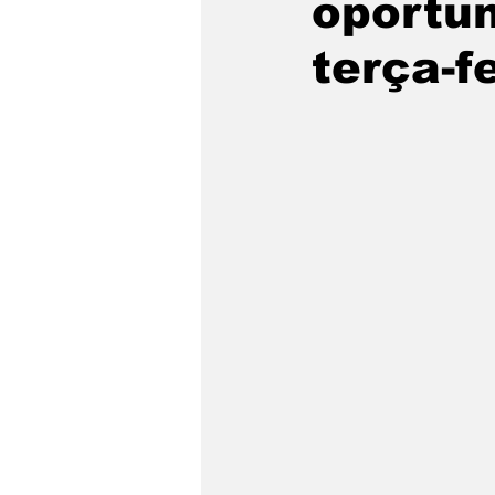
oportu
São Sebastião
Caragua
terça-fe