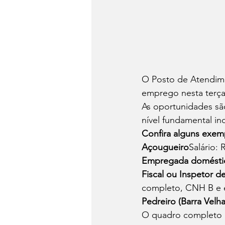
O Posto de Atendime
emprego nesta terça-f
As oportunidades são
nível fundamental i
Confira alguns exemp
Açougueiro
Salário: 
Empregada doméstic
Fiscal ou Inspetor d
completo, CNH B e e
Pedreiro (Barra Velha
O quadro completo d