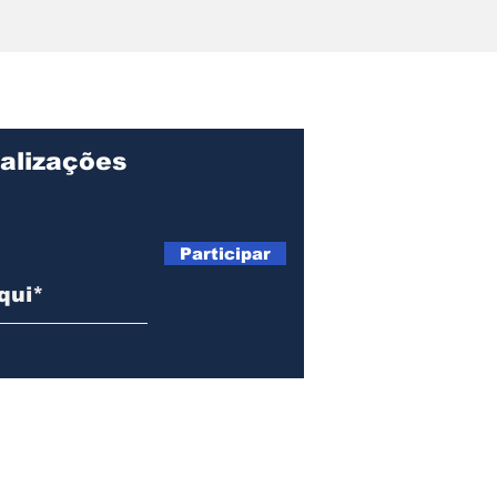
Projeto Fature Mais do
Ilh
Sebrae-SP abre
da 
inscrições em Ilhabela
da p
e estreia com palestra
dia
sobre Reforma
Tributária e uso de IA
alizações
Participar