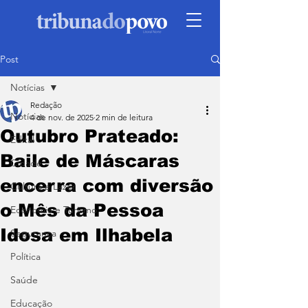
Post
Notícias
Redação
Notícias
4 de nov. de 2025
2 min de leitura
Outubro Prateado:
Edital
Baile de Máscaras
Cidade
encerra com diversão
Cultura e Lazer
o Mês da Pessoa
Economia e Turismo
Idosa em Ilhabela
Segurança
Política
Saúde
Educação