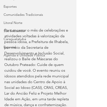
Esportes
Comunidades Tradicionais
Litoral Norte
Para encerrar o mês de celebrações e 
São Sebastião
atividades voltadas à valorização da 
Caraguatatuba
pessoa idosa, a Prefeitura de Ilhabela, 
Especial
por meio da Secretaria de 
Desenvolvimento e Inclusão Social, 
Agenda e Utilidade Pública
realizou o Baile de Máscaras do 
Outubro Prateado: Cuide de quem 
cuidou de você. O evento reuniu os 
idosos atendidos pela rede municipal 
nas unidades do Centro de Apoio à 
Social ao Idoso (CASI), CRAS, CREAS, 
Lar do Ancião Feliz e Projeto Melhor 
Idade em Ação, em uma tarde repleta 
de música, dança e confraternização.