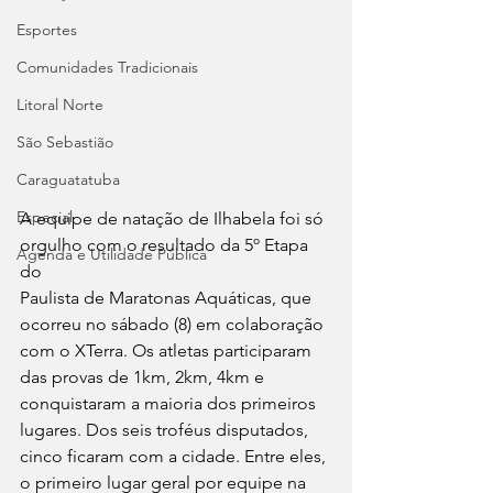
Esportes
Comunidades Tradicionais
Litoral Norte
São Sebastião
Caraguatatuba
Especial
A equipe de natação de Ilhabela foi só 
orgulho com o resultado da 5º Etapa 
Agenda e Utilidade Pública
do
Paulista de Maratonas Aquáticas, que 
ocorreu no sábado (8) em colaboração
com o XTerra. Os atletas participaram 
das provas de 1km, 2km, 4km e
conquistaram a maioria dos primeiros 
lugares. Dos seis troféus disputados,
cinco ficaram com a cidade. Entre eles, 
o primeiro lugar geral por equipe na