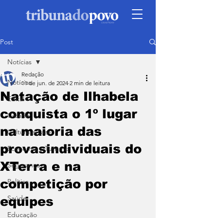
Post
Notícias
Redação
Notícias
11 de jun. de 2024
2 min de leitura
Natação de Ilhabela
Edital
conquista o 1º lugar
Cidade
na maioria das
Cultura e Lazer
provasindividuais do
Economia e Turismo
XTerra e na
Segurança
competição por
Política
Saúde
equipes
Educação