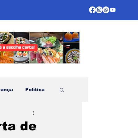
rança
Política
te
rta de