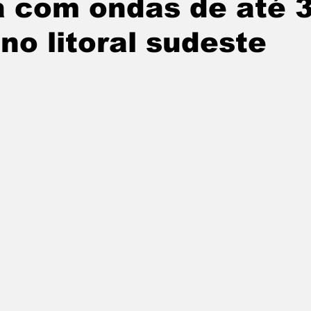
a com ondas de até 
tatuba
Especial
Agenda e Utilidade Pública
no litoral sudeste