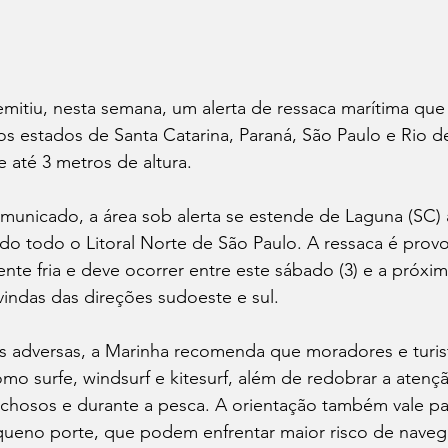
emitiu, nesta semana, um alerta de ressaca marítima que 
e os estados de Santa Catarina, Paraná, São Paulo e Rio d
 até 3 metros de altura.
unicado, a área sob alerta se estende de Laguna (SC) a
do todo o Litoral Norte de São Paulo. A ressaca é prov
te fria e deve ocorrer entre este sábado (3) e a próxi
 vindas das direções sudoeste e sul.
s adversas, a Marinha recomenda que moradores e turis
omo surfe, windsurf e kitesurf, além de redobrar a atenç
ochosos e durante a pesca. A orientação também vale pa
ueno porte, que podem enfrentar maior risco de naveg