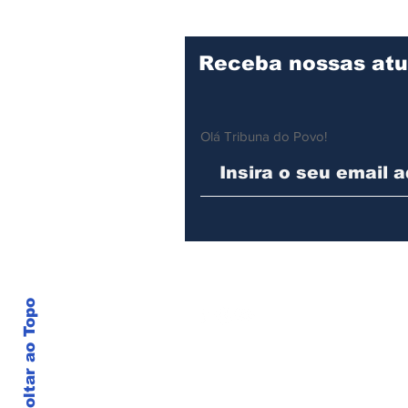
Litoral Norte
Receba nossas atu
Olá Tribuna do Povo!
Voltar ao Topo
© 