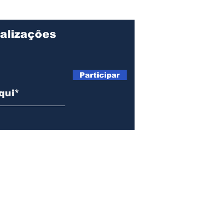
qualificado em Ilhabela
Bah
for
alizações
Participar
Telefone: (12) 99135-6765 |
tribunadopovoilhabela@gmail.com
2022 por TP Serviços | 40.401.268/0001-50 -
Ilhabela | São Paulo | Br