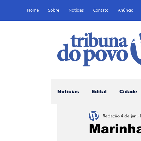
Home
Sobre
Notícias
Contato
Anúncio
Notícias
Edital
Cidade
Redação
4 de jan.
Saúde
Educação
E
Marinha