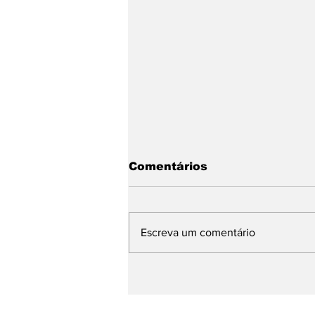
Comentários
Escreva um comentário
Defesa Civil de Ilhabela
acompanha alerta de
chuvas intensas para o