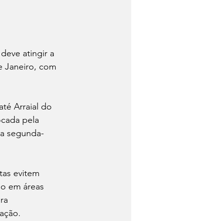
deve atingir a 
e Janeiro, com 
té Arraial do 
ocada pela 
ma segunda-
tas evitem 
ão em áreas 
ra 
ação.