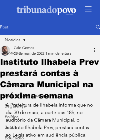
Post
Notícias
Caio Gomes
Notícias
26 de mai. de 2022
1 min de leitura
Instituto Ilhabela Prev
Edital
prestará contas à
Cidade
Câmara Municipal na
Cultura e Lazer
próxima semana
Economia e Turismo
A Prefeitura de Ilhabela informa que no 
Segurança
dia 30 de maio, a partir das 18h, no 
Política
auditório da Câmara Municipal, o 
Saúde
Instituto Ilhabela Prev, prestará contas 
ao Legislativo em audiência pública. 
Educação