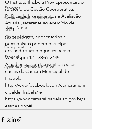
O Instituto Ilhabela Prev, apresentará o 
Esportes
relatório de Gestão Coorporativa, 
Política de Investimentos e Avaliação 
Comunidades Tradicionais
Atuarial, referente ao exercício de 
Litoral Norte
2021. 
Os servidores, aposentados e 
São Sebastião
pensionistas podem participar 
Caraguatatuba
enviando suas perguntas para o 
Especial
WhatsApp: 12 – 3896- 3449. 
A audiência será transmitida pelos 
Agenda e Utilidade Pública
canais da Câmara Municipal de 
Ilhabela: 
http://www.facebook.com/camaramuni
cipaldeilhabela/ e
https://www.camarailhabela.sp.gov.br/s
essoes.php#i