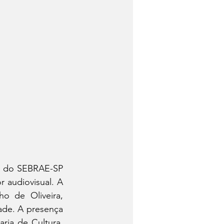
a do SEBRAE-SP 
 audiovisual. A 
o de Oliveira, 
ade. A presença 
ria de Cultura, 