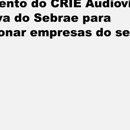
nto do CRIE Audiovi
tatuba
Especial
Agenda e Utilidade Pública
iva do Sebrae para
onar empresas do se