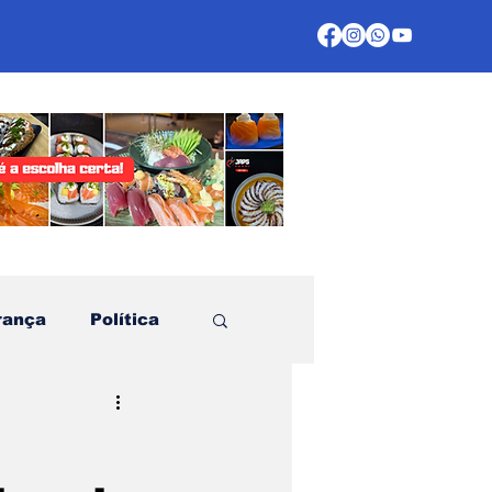
rança
Política
te