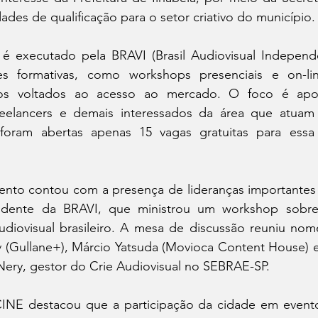
des de qualificação para o setor criativo do município.
é executado pela BRAVI (Brasil Audiovisual Independe
 formativas, como workshops presenciais e on-line,
tos voltados ao acesso ao mercado. O foco é apoia
eelancers e demais interessados da área que atuam f
foram abertas apenas 15 vagas gratuitas para essa f
nto contou com a presença de lideranças importantes 
idente da BRAVI, que ministrou um workshop sobre 
diovisual brasileiro. A mesa de discussão reuniu nom
(Gullane+), Márcio Yatsuda (Movioca Content House) e
Nery, gestor do Crie Audiovisual no SEBRAE-SP.
CINE destacou que a participação da cidade em event