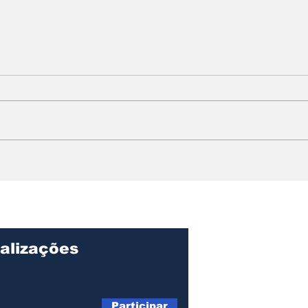
Festa da Padroeira de
Car
Ilhabela segue com
mov
programação musical e
com
religiosa a partir desta
Carn
quinta-feira (29)
blo
bai
alizações
Participar