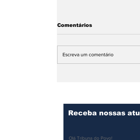
Comentários
Escreva um comentário
Escolas de samba de
Ilhabela realizam ensaio
técnico nesta quarta-
feira como esquenta
para o Carnaval 2026
Receba nossas atu
Olá Tribuna do Povo!