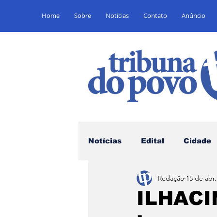
Home
Sobre
Notícias
Contato
Anúncio
Notícias
Edital
Cidade
Redação
15 de abr
Saúde
Educação
E
ILHACIN