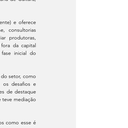
nte) e oferece 
 consultorias 
r produtoras, 
ora da capital 
ase inicial do 
do setor, como 
os desafios e 
es de destaque 
 teve mediação 
os como esse é 