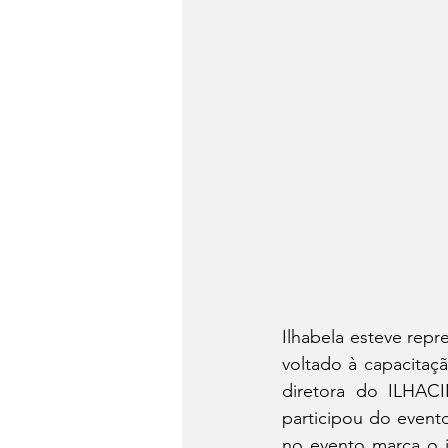
Ilhabela esteve rep
voltado à capacitaçã
diretora do ILHACI
participou do evento
no evento marca o in