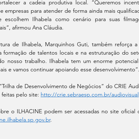
rtalecer a cadeia produtiva local. “Queremos incenti
s e empresas para atender de forma ainda mais qualific
 escolhem Ilhabela como cenário para suas filmage
ais”, afirmou Ana Cláudia.
tura de Ilhabela, Marquinhos Guti, também reforça a 
 na formação de talentos locais e na estruturação do set
 do nosso trabalho. Ilhabela tem um enorme potencia
ais e vamos continuar apoiando esse desenvolvimento”
a “Trilha de Desenvolvimento de Negócios” do CRIE Audi
eitas pelo site: 
http://crie.sebraesp.com.br/audiovisual
bre o ILHACINE podem ser acessadas no site oficial da
ne.ilhabela.sp.gov.br
.