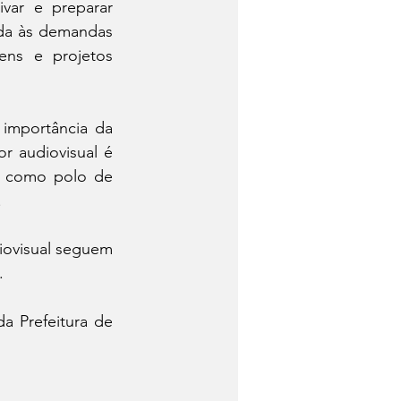
var e preparar 
ada às demandas 
ns e projetos 
importância da 
or audiovisual é 
l como polo de 
.
ovisual seguem 
.
 Prefeitura de 