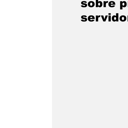
sobre 
São Sebastião
Caragua
servido