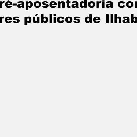
pré-aposentadoria c
tatuba
Especial
Agenda e Utilidade Pública
res públicos de Ilha