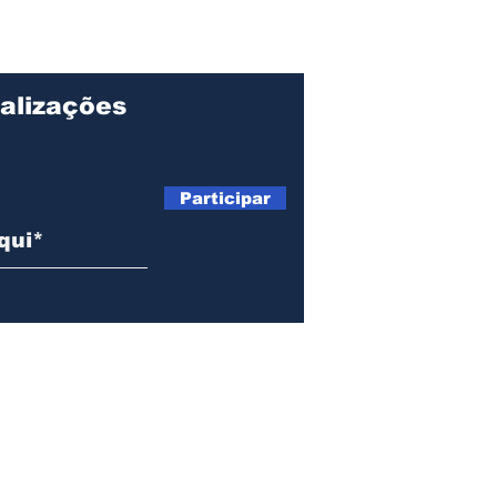
inscrições em Ilhabela
da p
e estreia com palestra
dia
sobre Reforma
Tributária e uso de IA
alizações
Participar
Telefone: (12) 99135-6765 |
tribunadopovoilhabela@gmail.com