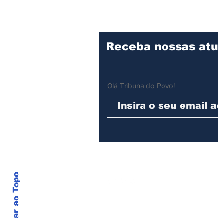
Ilhabela produz cerca
de 11 mil pães por dia
para a rede municipal
Receba nossas atu
Olá Tribuna do Povo!
Voltar ao Topo