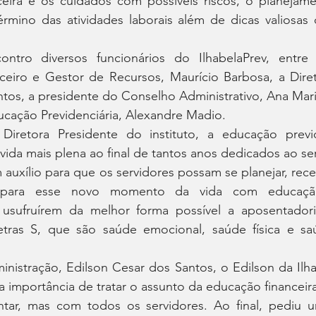
ceira e os cuidados com possíveis riscos, o planejamen
rmino das atividades laborais além de dicas valiosas d
ontro diversos funcionários do IlhabelaPrev, entre 
nceiro e Gestor de Recursos, Maurício Barbosa, a Diret
tos, a presidente do Conselho Administrativo, Ana Mari
ação Previdenciária, Alexandre Madio.
retora Presidente do instituto, a educação previd
 vida mais plena ao final de tantos anos dedicados ao se
auxílio para que os servidores possam se planejar, rece
para esse novo momento da vida com educação 
usufruírem da melhor forma possível a aposentadoria
etras S, que são saúde emocional, saúde física e saúd
nistração, Edilson Cesar dos Santos, o Edilson da Ilha
u a importância de tratar o assunto da educação financeir
tar, mas com todos os servidores. Ao final, pediu u