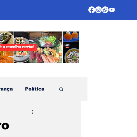
rança
Política
te
ro