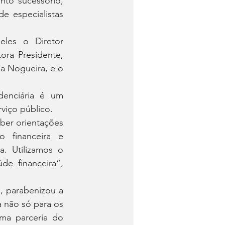
to sucessório, 
e especialistas 
eles o Diretor 
ora Presidente, 
a Nogueira, e o 
enciária é um 
rviço público.
ber orientações 
financeira e 
. Utilizamos o 
e financeira”, 
, parabenizou a 
a não só para os 
ma parceria do 