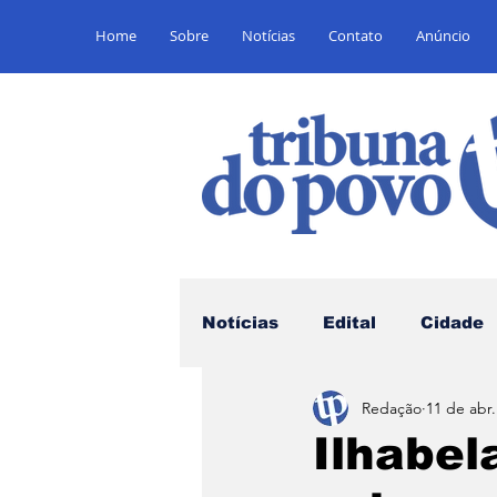
Home
Sobre
Notícias
Contato
Anúncio
Notícias
Edital
Cidade
Redação
11 de abr
Saúde
Educação
E
Ilhabel