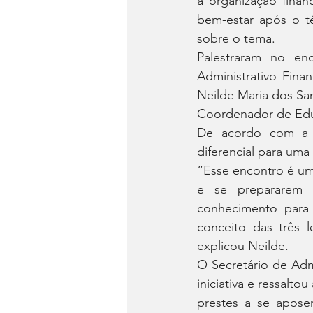
a organização finan
bem-estar após o té
sobre o tema.
Palestraram no enc
Administrativo Fina
Neilde Maria dos San
Coordenador de Educ
De acordo com a Di
diferencial para uma
“Esse encontro é um 
e se prepararem 
conhecimento para 
conceito das três l
explicou Neilde.
O Secretário de Admi
iniciativa e ressalto
prestes a se aposen