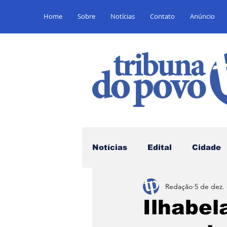
Home
Sobre
Notícias
Contato
Anúncio
Notícias
Edital
Cidade
Redação
5 de dez.
Saúde
Educação
E
Ilhabel