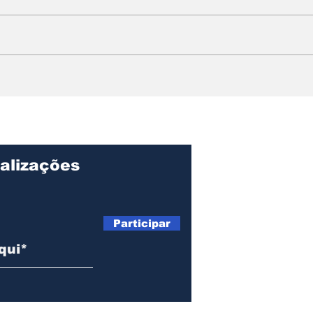
Projeto Fature Mais do
Ilh
Sebrae-SP abre
da 
inscrições em Ilhabela
da p
e estreia com palestra
dia
sobre Reforma
Tributária e uso de IA
alizações
Participar