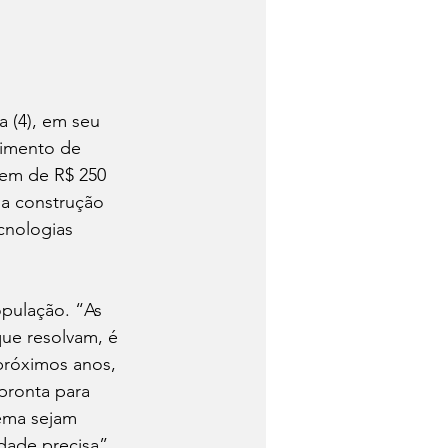
a (4), em seu 
cimento de 
dem de R$ 250 
 a construção 
cnologias 
pulação. “As 
ue resolvam, é 
próximos anos, 
pronta para 
ema sejam 
dade precisa”, 