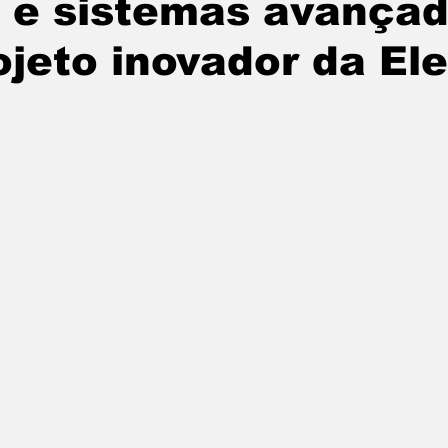
a e sistemas avança
tatuba
Especial
Agenda e Utilidade Pública
jeto inovador da Ele