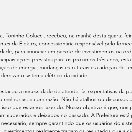
la, Toninho Colucci, recebeu, na manhã desta quarta-feir
ntes da Elektro, concessionária responsável pelo forne
cidade, para anunciar um pacote de investimentos na or
incipais ações previstas para os próximos três anos, está
ção de energia, mudanças estruturais e a adoção de te
dernizar o sistema elétrico da cidade. 
estacou a necessidade de atender às expectativas da po
 melhorias, e com razão. Não há atalhos ou discursos q
 é isso que estamos fazendo. Nosso objetivo é que, nos 
am superados e deixados no passado. A Prefeitura está 
 necessário, sempre garantindo que os usuários do sist
 investimentos realmente tragam os resultados que a ci