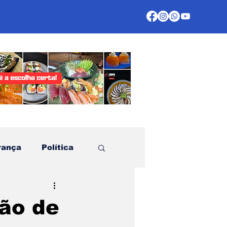
rança
Política
te
ção de