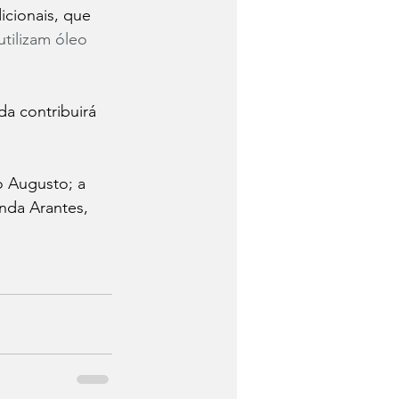
cionais, que 
utilizam óleo 
da contribuirá 
o Augusto; a 
anda Arantes, 