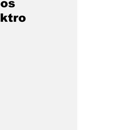
dos
ktro