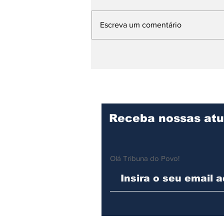
Escreva um comentário
Única do Litoral Norte,
Panificação Escolar de
Ilhabela produz cerca
de 11 mil pães por dia
para a rede municipal
Receba nossas atu
Olá Tribuna do Povo!