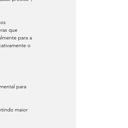
os 
bras que 
almente para a 
cativamente o 
mental para 
 
ntindo maior 