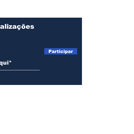
programação musical e
com
religiosa a partir desta
Carn
quinta-feira (29)
blo
bai
alizações
Participar
Telefone: (12) 99135-6765 |
tribunadopovoilhabela@gmail.com