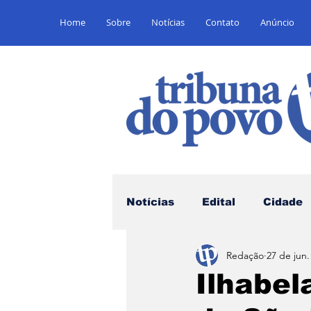
Home
Sobre
Notícias
Contato
Anúncio
Notícias
Edital
Cidade
Redação
27 de jun.
Saúde
Educação
E
Ilhabel