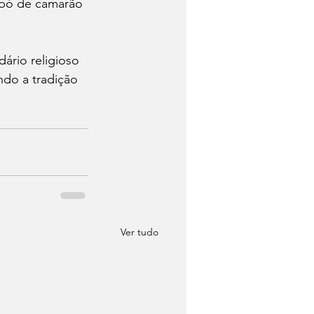
obó de camarão 
ário religioso 
ndo a tradição 
Ver tudo