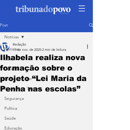
Post
Notícias
Redação
Notícias
11 de nov. de 2025
2 min de leitura
Ilhabela realiza nova
Edital
formação sobre o
Cidade
projeto “Lei Maria da
Cultura e Lazer
Penha nas escolas”
Economia e Turismo
Segurança
Política
Saúde
Educação