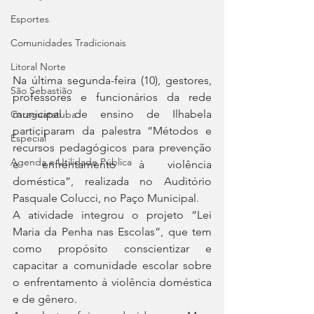
Esportes
Comunidades Tradicionais
Litoral Norte
Na última segunda-feira (10), gestores, 
São Sebastião
professores e funcionários da rede 
municipal de ensino de Ilhabela 
Caraguatatuba
participaram da palestra “Métodos e 
Especial
recursos pedagógicos para prevenção 
Agenda e Utilidade Pública
e enfrentamento à violência 
doméstica”, realizada no Auditório 
Pasquale Colucci, no Paço Municipal.
A atividade integrou o projeto “Lei 
Maria da Penha nas Escolas”, que tem 
como propósito conscientizar e 
capacitar a comunidade escolar sobre 
o enfrentamento à violência doméstica 
e de gênero.