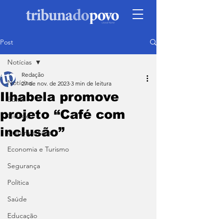
Post
Notícias
Redação
Notícias
27 de nov. de 2023
3 min de leitura
Ilhabela promove
Edital
projeto “Café com
Cidade
inclusão”
Cultura e Lazer
Economia e Turismo
Segurança
Política
Saúde
Educação