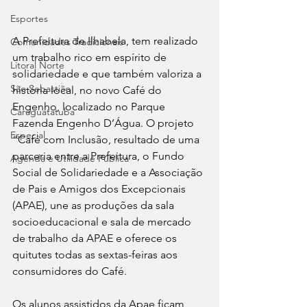
Esportes
A Prefeitura de Ilhabela, tem realizado 
Comunidades Tradicionais
um trabalho rico em espírito de 
Litoral Norte
solidariedade e que também valoriza a 
São Sebastião
história local, no novo Café do 
Engenho, localizado no Parque 
Caraguatatuba
Fazenda Engenho D’Água. O projeto 
Especial
“Café com Inclusão, resultado de uma 
parceria entre a Prefeitura, o Fundo 
Agenda e Utilidade Pública
Social de Solidariedade e a Associação 
de Pais e Amigos dos Excepcionais 
(APAE), une as produções da sala 
socioeducacional e sala de mercado 
de trabalho da APAE e oferece os 
quitutes todas as sextas-feiras aos 
consumidores do Café.
Os alunos assistidos da Apae ficam 